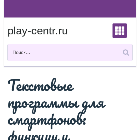
Перейти
к
содержимому
play-centr.ru
Текстовые
программы для
смартфонов:
функции и