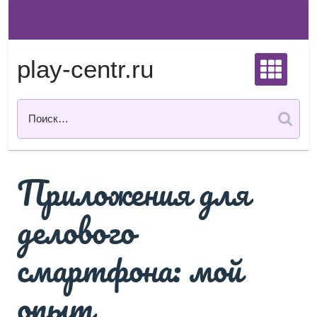
Перейти
к
содержимому
play-centr.ru
Приложения для
делового
смартфона: мой
опыт