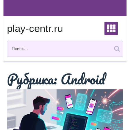
Перейти
к
содержимому
play-centr.ru
Рубрика:
Android