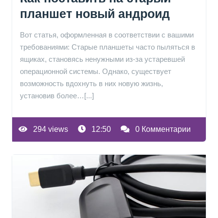
планшет новый андроид
Вот статья, оформленная в соответствии с вашими
требованиями: Старые планшеты часто пыляться в
ящиках, становясь ненужными из-за устаревшей
операционной системы. Однако, существует
возможность вдохнуть в них новую жизнь,
установив более…[...]
294 views
12:50
0 Комментарии