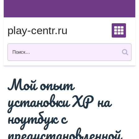
Перейти
к
содержимому
play-centr.ru
Мой опыт
установки XP на
ноутбук с
предустановленной