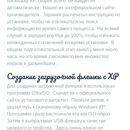
поскольку XP, скорее всего, не найдет их
автоматически․ Нашел их на официальном сайте
производителя․ Заранее распечатал инструкцию по
установке, чтобы не отвлекаться на поиск
информации во время самого процесса․ На всякий
случай, я зарядил ноутбук до 100%, чтобы избежать
неожиданных отключений во время установки․ В
общем, подготовительный этап занял у меня около
часа, но это время сэкономило мне множество
нервов в дальнейшем․
Создание загрузочной флешки с XP
Для создания загрузочной флешки я использовал
программу UltraISO․ Скачал её с официального
сайта, установил и запустил․ Первым делом, я
указал путь к скачанному образу Windows XP․
Программа сразу распознала его как ISO-образ․
Затем я выбрал мою USB-флешку в качестве
целевого устройства․ Здесь очень важно не