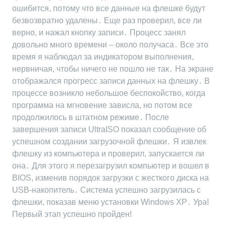
ошибится, потому что все данные на флешке будут
безвозвратно удалены․ Еще раз проверил, все ли
верно, и нажал кнопку записи․ Процесс занял
довольно много времени – около получаса․ Все это
время я наблюдал за индикатором выполнения,
нервничая, чтобы ничего не пошло не так․ На экране
отображался прогресс записи данных на флешку․ В
процессе возникло небольшое беспокойство, когда
программа на мгновение зависла, но потом все
продолжилось в штатном режиме․ После
завершения записи UltraISO показал сообщение об
успешном создании загрузочной флешки․ Я извлек
флешку из компьютера и проверил, запускается ли
она․ Для этого я перезагрузил компьютер и вошел в
BIOS, изменив порядок загрузки с жесткого диска на
USB-накопитель․ Система успешно загрузилась с
флешки, показав меню установки Windows XP․ Ура!
Первый этап успешно пройден!