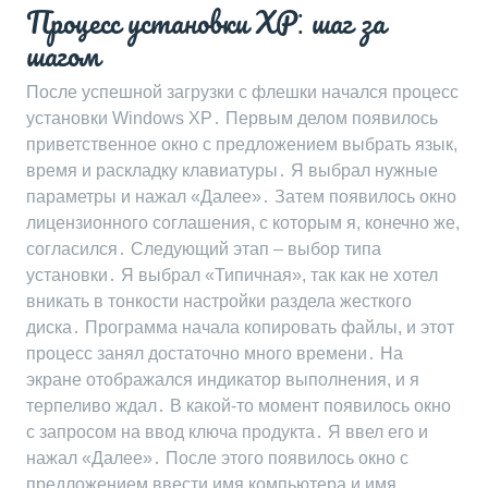
Процесс установки XP⁚ шаг за
шагом
После успешной загрузки с флешки начался процесс
установки Windows XP․ Первым делом появилось
приветственное окно с предложением выбрать язык,
время и раскладку клавиатуры․ Я выбрал нужные
параметры и нажал «Далее»․ Затем появилось окно
лицензионного соглашения, с которым я, конечно же,
согласился․ Следующий этап – выбор типа
установки․ Я выбрал «Типичная», так как не хотел
вникать в тонкости настройки раздела жесткого
диска․ Программа начала копировать файлы, и этот
процесс занял достаточно много времени․ На
экране отображался индикатор выполнения, и я
терпеливо ждал․ В какой-то момент появилось окно
с запросом на ввод ключа продукта․ Я ввел его и
нажал «Далее»․ После этого появилось окно с
предложением ввести имя компьютера и имя