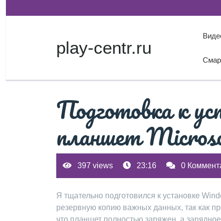
Перейти
к
содержимому
Виде
play-centr.ru
Смар
Подготовка к ус
планшет Micros
397 views
23:16
0 Коммент
Я тщательно подготовился к установке Windo
резервную копию важных данных, так как про
что планшет полностью заряжен, а зарядное