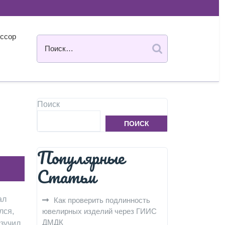
ссор
Поиск
ПОИСК
Популярные
Статьи
ал
Как проверить подлинность
лся,
ювелирных изделий через ГИИС
ДМДК
изучил