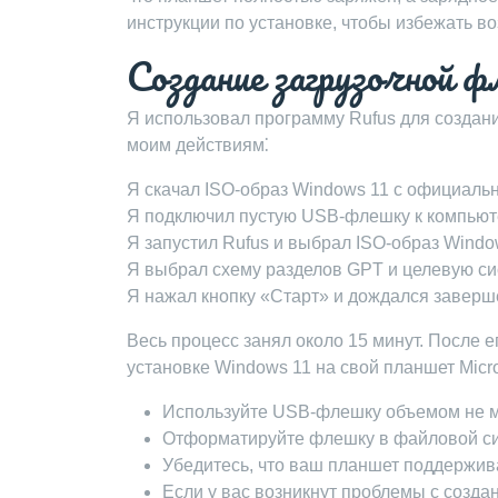
инструкции по установке, чтобы избежать в
Создание загрузочной ф
Я использовал программу Rufus для создан
моим действиям⁚
Я скачал ISO-образ Windows 11 с официально
Я подключил пустую USB-флешку к компьют
Я запустил Rufus и выбрал ISO-образ Windo
Я выбрал схему разделов GPT и целевую си
Я нажал кнопку «Старт» и дождался заверш
Весь процесс занял около 15 минут. После 
установке Windows 11 на свой планшет Micro
Используйте USB-флешку объемом не м
Отформатируйте флешку в файловой си
Убедитесь, что ваш планшет поддержива
Если у вас возникнут проблемы с созда