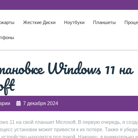
окарты
Жесткие Диски
Ноутбуки
Планшеты
Проце
тфоны
тановке Windows 11 на
oft
арии
7 декабря 2024
ws 11 на свой планшет Microsoft. В первую очередь, я созд
цесс установки может привести к их потере. Также я убеди
 устройство находится под рукой. Наконец, я внимательно 