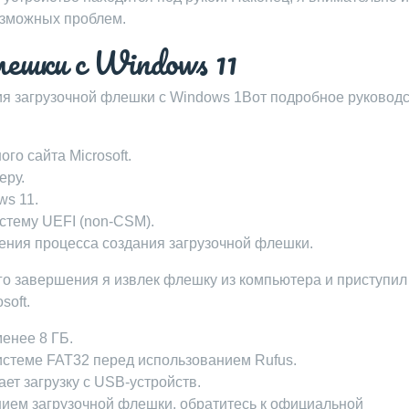
озможных проблем.
лешки с Windows 11
ия загрузочной флешки с Windows 1Вот подробное руководс
го сайта Microsoft.
еру.
ws 11.
стему UEFI (non-CSM).
ения процесса создания загрузочной флешки.
его завершения я извлек флешку из компьютера и приступил
soft.
енее 8 ГБ.
стеме FAT32 перед использованием Rufus.
ет загрузку с USB-устройств.
нием загрузочной флешки, обратитесь к официальной