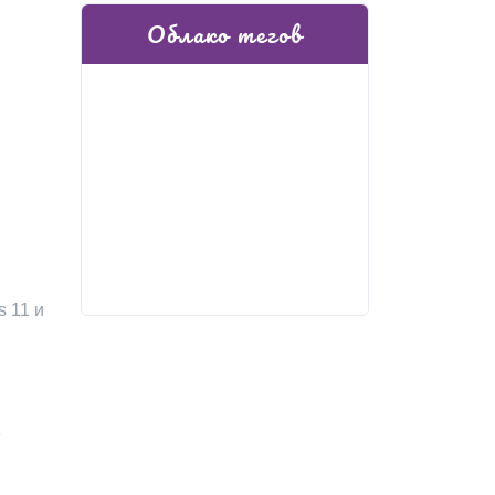
Облако тегов
s 11 и
е