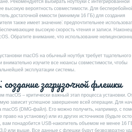
ане. Рекомендуется выбирать ноутбуки с интегрированной
лее высокую вероятность совместимости. Для бесперебойно
тель достаточной емкости (минимум 16 ГБ) для создания
ителя также имеет значение⁚ предпочтительнее использова
беспечивающие высокую скорость чтения и записи. Наконец
cOS. Обратите внимание, что использование нелицензионн
 установки macOS на обычный ноутбук требует тщательного
и внимательно изучите все нюансы совместимости, чтобы
дальнейшей эксплуатации системы.
⁚ создание загрузочной флешки
м macOS – критически важный этап процесса установки. О
мую зависит успешное завершение всей операции. Для нач
а macOS (DMG-файл). Его можно получить, например, с по
 право на установку) или из других источников (будьте ос
е, вам понадобится USB-накопитель объемом не менее 16 Г
3.0 или выше. Все данные с флешки будут безвозвратно уд