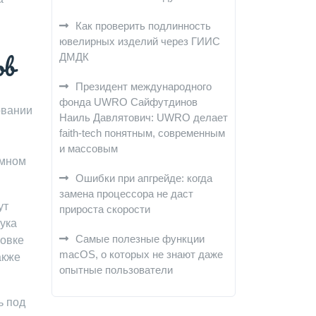
Как проверить подлинность
ювелирных изделий через ГИИС
ов
ДМДК
Президент международного
фонда UWRO Сайфутдинов
овании
Наиль Давлятович: UWRO делает
faith-tech понятным, современным
и массовым
ммном
Ошибки при апгрейде: когда
замена процессора не даст
ут
прироста скорости
ука
Самые полезные функции
новке
macOS, о которых не знают даже
акже
опытные пользователи
ь под