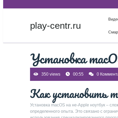
Перейти
к
содержимому
Виде
play-centr.ru
Смар
Установка macO
350 views
00:55
0 Коммент
Как установить m
Установка macOS на не-Apple ноутбук – сло
определенного опыта. Это связано с огран
использования специализированного програ