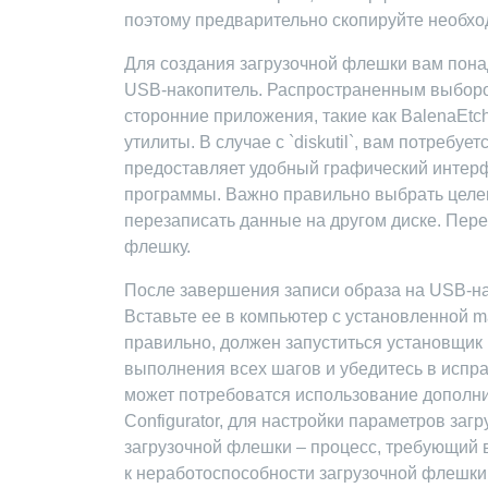
поэтому предварительно скопируйте необхо
Для создания загрузочной флешки вам понад
USB-накопитель. Распространенным выбором 
сторонние приложения, такие как BalenaEtc
утилиты. В случае с `diskutil`, вам потребу
предоставляет удобный графический интерф
программы. Важно правильно выбрать целев
перезаписать данные на другом диске. Пер
флешку.
После завершения записи образа на USB-на
Вставьте ее в компьютер с установленной m
правильно, должен запуститься установщик
выполнения всех шагов и убедитесь в испр
может потребоватся использование дополните
Configurator, для настройки параметров заг
загрузочной флешки – процесс, требующий в
к неработоспособности загрузочной флешки 