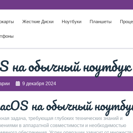
окарты
Жесткие Диски
Ноутбуки
Планшеты
Проце
тфоны
S на обычный ноутбук
арии
9 декабря 2024
acOS на обычный ноутбу
жная задача, требующая глубоких технических знаний и
ичениями в аппаратной совместимости и необходимостью
ммного обеспечения. Успех операции зависит от множеств