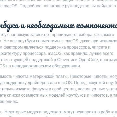
ию macOS. Подробное пошаговое руководство вы найдете в
тбука и необходимых компонент
бук напрямую зависит от правильного выбора как самого
в. Не все ноутбуки совместимы с macOS, даже при использ
 фактором являеться поддержка процессора, чипсета и
рхитектуру процессора⁚ macOS, как правило, лучше всего
оответствующей поддержкой в Clover или OpenCore, програ
cOS на неподдерживаемом оборудовании.
мость чипсета материнской платы. Некоторые чипсеты мог
ую поддержку драйверов для macOS. Перед покупкой ноутб
щательно изучите форумы и сообщества, посвященные уста
ете списки совместимых моделей ноутбуков и чипсетов, а т
решениях.
ь. Некоторые модели видеокарт могут некорректно работат