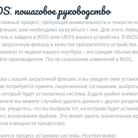
S⁚ пошаговое руководство
 сложный процесс, требующий внимательности и точности н
лешки, вам необходимо загрузиться с нее. Для этого, пере
ель и зайдите в BIOS (или UEFI) вашего устройства. В BIO
в загрузочную флешку в качестве приоритетного устройства
 зависит от модели вашего ноутбука – инструкции обычно м
айте производителя. После сохранения изменений в BIOS,
узка с вашей загрузочной флешки, и вы увидите окно устан
ам потребуется принять лицензионное соглашение, выбрать
на который будет установлена система. Будьте крайне внима
 иначе вы можете случайно удалить данные с других раздел
ов, убедитесь, что вы выбрали тот, на котором будет устан
сс копирования файлов. Это может занять значительное вр
иска и мощности процессора.
нется процесс установки системы. Ноутбук может