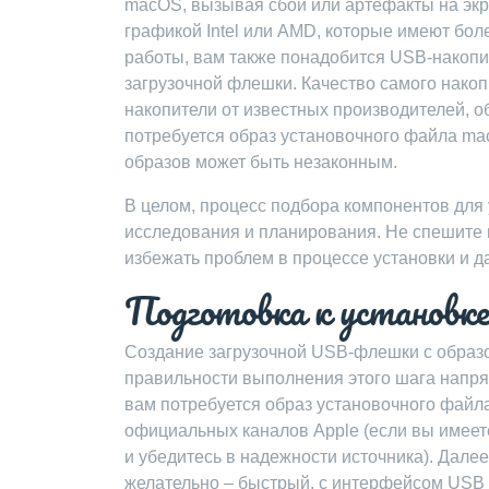
macOS, вызывая сбои или артефакты на экр
графикой Intel или AMD, которые имеют бо
работы, вам также понадобится USB-накопи
загрузочной флешки. Качество самого накоп
накопители от известных производителей, о
потребуется образ установочного файла ma
образов может быть незаконным.
В целом, процесс подбора компонентов для
исследования и планирования. Не спешите 
избежать проблем в процессе установки и 
Подготовка к установке
Создание загрузочной USB-флешки с образо
правильности выполнения этого шага напря
вам потребуется образ установочного файл
официальных каналов Apple (если вы имеете
и убедитесь в надежности источника). Дале
желательно – быстрый, с интерфейсом USB 