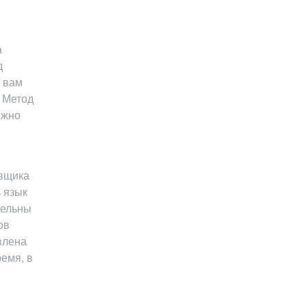
а
д
S вам
. Метод
ожно
овщика
 язык
тельны
ов
овлена
емя, в