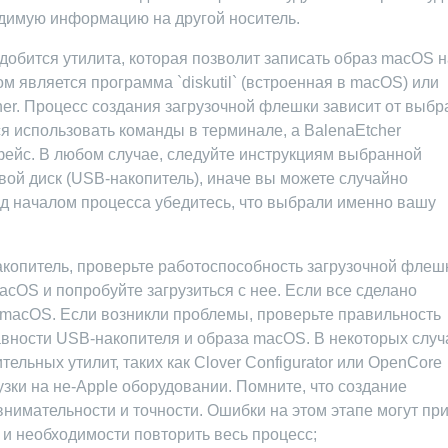
димую информацию на другой носитель.
обится утилита, которая позволит записать образ macOS н
является программа `diskutil` (встроенная в macOS) или
her. Процесс создания загрузочной флешки зависит от выб
ется использовать команды в терминале, а BalenaEtcher
ейс. В любом случае, следуйте инструкциям выбранной
ой диск (USB-накопитель), иначе вы можете случайно
ед началом процесса убедитесь, что выбрали именно вашу
копитель, проверьте работоспособность загрузочной флеш
acOS и попробуйте загрузиться с нее. Если все сделано
 macOS. Если возникли проблемы, проверьте правильность
авности USB-накопителя и образа macOS. В некоторых случ
льных утилит, таких как Clover Configurator или OpenCore
рузки на не-Apple оборудовании. Помните, что создание
нимательности и точности. Ошибки на этом этапе могут пр
и необходимости повторить весь процесс;