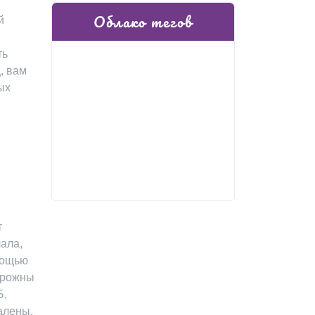
Облако тегов
й
ть
, вам
ых
т
ала,
мощью
торожны
Б,
алены,