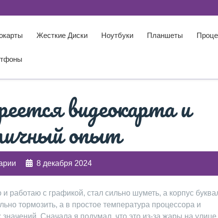
окарты
Жесткие Диски
Ноутбуки
Планшеты
Проце
тфоны
реется видеокарта и
 личный опыт
арии
8 декабря 2024
 и работаю с графикой, стал сильно шуметь, а корпус буква
ильно тормозить, а в простое температура процессора и
начений. Сначала я подумал, что это из-за жары на улице,