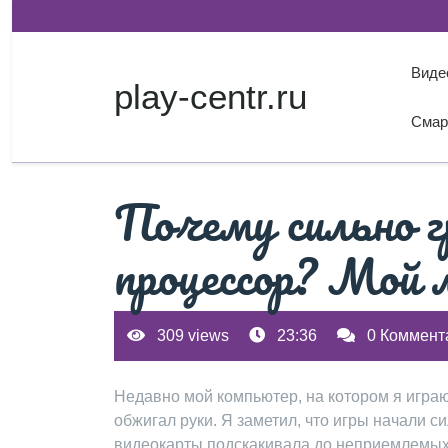
Перейти
к
содержимому
Виде
play-centr.ru
Смар
Почему сильно г
процессор? Мой
309 views
23:36
0 Коммент
Недавно мой компьютер, на котором я играю
обжигал руки. Я заметил, что игры начали с
видеокарты подскакивала до неприемлемых з