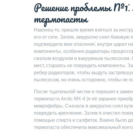
Решение проблемы №1⁚ 
термопасты
Наконец-то, пришло время взяться за инстр
его от сети. Затем, аккуратно снял боковую
подтвердила мои опасения⁚ внутри царил н
компоненты, особенно радиаторы процессор
сжатым воздухом и вакуумным пылесосом. С
мест, стараясь не повредить компоненты. З
ребер радиаторов, чтобы выдуть застрявшу
пылесосом, но очень осторожно, чтобы не п
После тщательной чистки я перешел к заме
термопаста Arctic MX-4 (я её заранее приоб
микрофибры. Сначала я аккуратно снял куле
повредить крепления. Затем я очистил пове
помощью спирта и салфеток. Важно было до
термопаста обеспечила максимальный конта