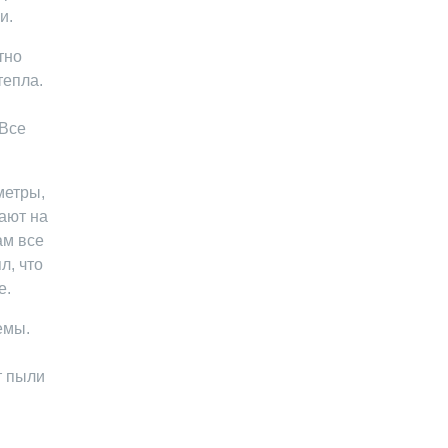
и.
тно
тепла.
 Все
метры,
тают на
ам все
л, что
е.
емы.
т пыли