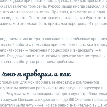
ениях. Даже при простейших задачах, таких как просмотр 
р стал заметно тормозить. Курсор мыши иногда зависал, а 
что что-то серьезно не так. При этом, я заметил ещё один
 видеокарте. Они то загорались, то гасли, как будто что-т
мацию, что это может быть признаком перегрева. И я решил
».
поведением компьютера, записывая все необычные проявле
ительной работе с тяжелыми приложениями, а также в жарк
еприятностей – перегрева процессора и видеокарты – я
ия. Раздражения от того, сколько времени уже потеряно, и
его начать работу над решением проблемы.
что я проверил и как
ограммами для мониторинга температуры компонентов
ти утилиты показали реальные температуры процессора и
оя. Результаты меня шокировали⁚ при запуске требовательн
 градусов Цельсия, а видеокарты – до 88! Это явно превы
азатели были чуть ниже, но все равно значительно выше н