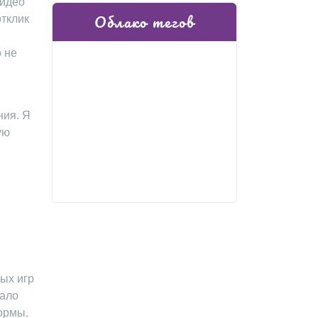
видео
Облако тегов
отклик
о не
ния. Я
ую
ых игр
шало
ормы.