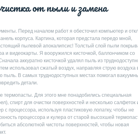
чистка от пыли и замена
ументы. Перед началом работ я обесточил компьютер и отк
 панель корпуса. Картина, которая предстала передо мной,
астоящий пылевой апокалипсис! Толстый слой пыли покрыв
а и видеокарты. Я вооружился кисточкой, баллончиком со
начала аккуратно кисточкой удалял пыль из труднодоступ
атем использовал сжатый воздух, направляя струю воздуха 
ю пыль. В самых труднодоступных местах помогал вакуумн
овредить детали.
не термопасты. Для этого мне понадобились специальная
рел), спирт для очистки поверхностей и несколько салфеток 
р с процессора, используя пластиковую лопатку, чтобы не
рхность процессора и кулера от старой высохшей термопас
биться абсолютной чистоты поверхностей, чтобы новая
кт.