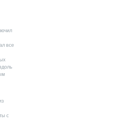
лючил
ал все
ных
вдоль
ым
из
ты с