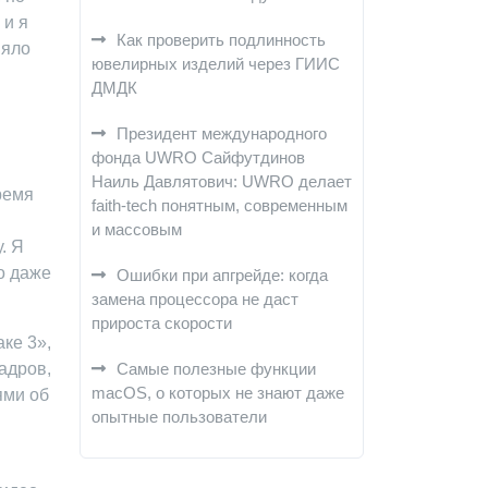
 и я
Как проверить подлинность
няло
ювелирных изделий через ГИИС
ДМДК
Президент международного
фонда UWRO Сайфутдинов
Наиль Давлятович: UWRO делает
ремя
faith-tech понятным, современным
и массовым
. Я
о даже
Ошибки при апгрейде: когда
замена процессора не даст
прироста скорости
ке 3»,
адров,
Самые полезные функции
macOS, о которых не знают даже
ями об
опытные пользователи