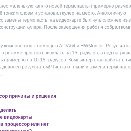
анес маленькую каплю новой термопасты (примерно размер
 тонким слоем и установил кулер на место. Аналогичную
сс замены термопасты на видеокарте был чуть сложнее из-з
конструкции кулера. После завершения работ я собрал ком
ру компонентов с помощью AIDA64 и HWMonitor. Результаты
в режиме простоя снизилась на 15 градусов, а под нагрузко
ь примерно на 10-15 градусов. Компьютер стал работать ти
 доволен результатом! Чистка от пыли и замена термопаст
.
ссор причины и решения
 делать
ре видеокарты
 в процессор или нет