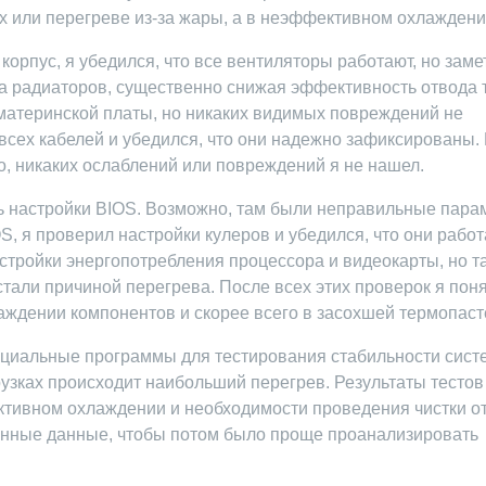
х или перегреве из-за жары, а в неэффективном охлаждени
корпус, я убедился, что все вентиляторы работают, но заме
 радиаторов, существенно снижая эффективность отвода 
материнской платы, но никаких видимых повреждений не
всех кабелей и убедился, что они надежно зафиксированы.
, никаких ослаблений или повреждений я не нашел.
ь настройки BIOS. Возможно, там были неправильные пара
S, я проверил настройки кулеров и убедился, что они рабо
стройки энергопотребления процессора и видеокарты, но т
тали причиной перегрева. После всех этих проверок я поня
аждении компонентов и скорее всего в засохшей термопаст
пециальные программы для тестирования стабильности сист
рузках происходит наибольший перегрев. Результаты тестов
тивном охлаждении и необходимости проведения чистки о
енные данные, чтобы потом было проще проанализировать