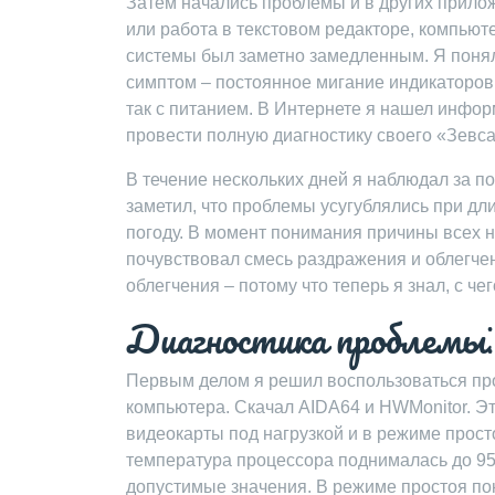
Затем начались проблемы и в других прилож
или работа в текстовом редакторе, компьюте
системы был заметно замедленным. Я понял, 
симптом – постоянное мигание индикаторов на
так с питанием. В Интернете я нашел инфор
провести полную диагностику своего «Зевса
В течение нескольких дней я наблюдал за 
заметил, что проблемы усугублялись при дл
погоду. В момент понимания причины всех н
почувствовал смесь раздражения и облегчен
облегчения – потому что теперь я знал, с ч
Диагностика проблемы⁚ 
Первым делом я решил воспользоваться пр
компьютера. Скачал AIDA64 и HWMonitor. Э
видеокарты под нагрузкой и в режиме прост
температура процессора поднималась до 95
допустимые значения. В режиме простоя пок