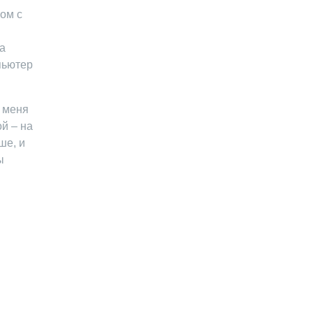
ом с
а
пьютер
 меня
й – на
ше, и
ы