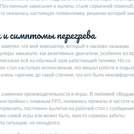
 Постоянные зависания и вылеты стали серьезной помехой,
Это оказалась настоящая головоломка, решение которой за
 и симптомы перегрева
 заметил, что мой компьютер, который я ласково называю
Кулеры завывали, как реактивные двигатели, особенно во в
 списывая всё на обычный шум работающей техники. Но со
н стал настолько интенсивным, что мешал работе и отдыху
 очень горячим, до такой степени, что его было некомфортн
снижение производительности в играх. В любимой «Ведьма
настройках с плавным FPS, появились провалы в частоте к
тормозить, постоянно вылетая на рабочий стол с сообщени
ема самой игры или может быть, просто серверы забиты.
а ситуацию, но ненадолго.