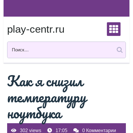
Перейти
к
содержимому
play-centr.ru
Как я снизил
температуру
ноутбука
302 views
17:05
0 Комментарии