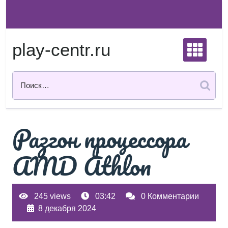
Перейти
к
содержимому
play-centr.ru
Разгон процессора
AMD Athlon
245 views
03:42
0 Комментарии
8 декабря 2024