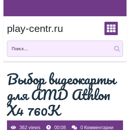
Перейти
к
содержимому
play-centr.ru
Выбор видеокарты
для AMD Athlon
X4 760K
362 views
00:08
0 Комментарии