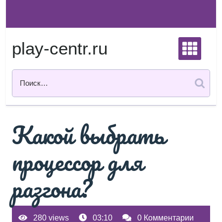
Перейти
к
содержимому
play-centr.ru
Какой выбрать
процессор для
разгона?
280 views
03:10
0 Комментарии