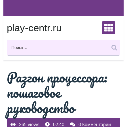
Перейти
к
содержимому
play-centr.ru
Разгон процессора:
пошаговое
руководство
265 views
02:40
0 Комментарии