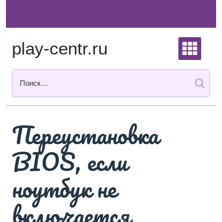
Перейти
к
содержимому
play-centr.ru
Переустановка
BIOS, если
ноутбук не
включается