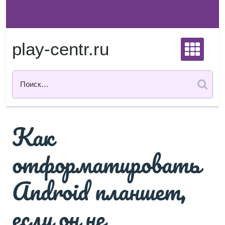
Перейти
к
содержимому
play-centr.ru
Как
отформатировать
Android планшет,
если он не