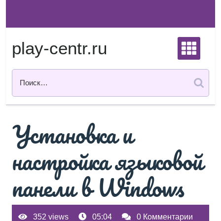
Перейти
к
содержимому
play-centr.ru
Установка и
настройка языковой
панели в Windows
352 views
05:04
0 Комментарии