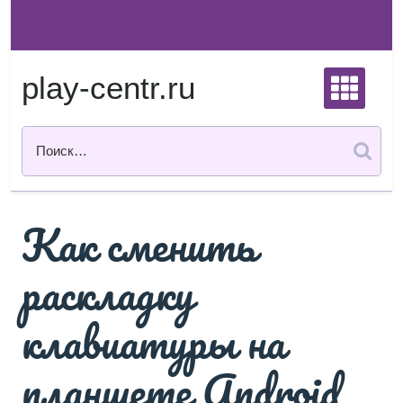
Перейти
к
содержимому
play-centr.ru
Как сменить
раскладку
клавиатуры на
планшете Android