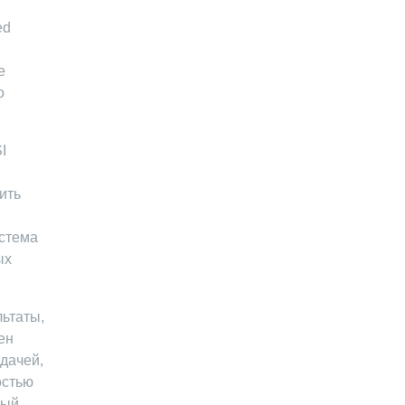
ed
е
о
I
ить
истема
ых
льтаты,
ен
дачей,
остью
ный