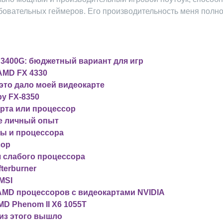
бовательных геймеров. Его производительность меня полн
 3400G: бюджетный вариант для игр
AMD FX 4330
 это дало моей видеокарте
у FX-8350
арта или процессор
ке личный опыт
ты и процессора
сор
 слабого процессора
terburner
MSI
AMD процессоров с видеокартами NVIDIA
D Phenom II X6 1055T
 из этого вышло