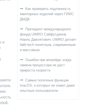
Как проверить подлинность
ювелирных изделий через ГИИС
ДМДК
Президент международного
фонда UWRO Сайфутдинов
Наиль Давлятович: UWRO делает
e и
faith-tech понятным, современным
е
и массовым
л
Ошибки при апгрейде: когда
замена процессора не даст
прироста скорости
памяти
Самые полезные функции
macOS, о которых не знают даже
ителя.
опытные пользователи
ики
ьность
обой,