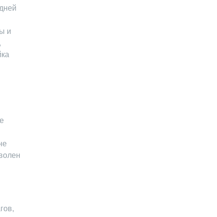
едней
ы и
,
йка
е
не
оволен
гов,