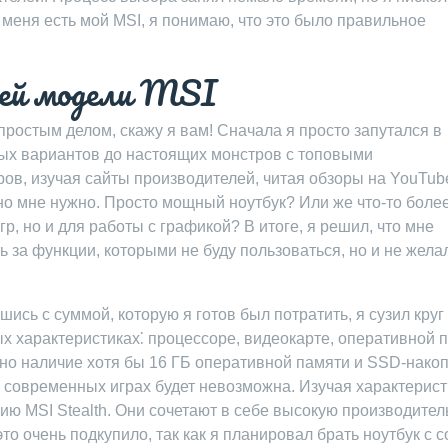
 меня есть мой MSI, я понимаю, что это было правильное
щей модели MSI
ростым делом, скажу я вам! Сначала я просто запутался в
ых вариантов до настоящих монстров с топовыми
ров, изучая сайты производителей, читая обзоры на YouTub
но мне нужно. Просто мощный ноутбук? Или же что-то боле
р, но и для работы с графикой? В итоге, я решил, что мне
 за функции, которыми не буду пользоваться, но и не жела
сь с суммой, которую я готов был потратить, я сузил круг
ых характеристиках⁚ процессоре, видеокарте, оперативной 
но наличие хотя бы 16 ГБ оперативной памяти и SSD-накоп
в современных играх будет невозможна. Изучая характерист
ию MSI Stealth. Они сочетают в себе высокую производител
о очень подкупило, так как я планировал брать ноутбук с с