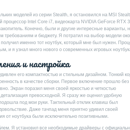
ьких моделей из серии Stealth, я остановился на MSI Steal
 процессор Intel Core i7, видеокарта NVIDIA GeForce RTX 3
акопитель. Конечно, были и другие интересные варианты, 
им требованиям и бюджету. Я потратил на выбор модели ок
я получил именно тот ноутбук, который мне был нужен. Проц
м, и я узнал много нового о современных игровых ноутбук
ения и настройка
 удивлен его компактностью и стильным дизайном. Тонкий к
ренность в качестве сборки. Первое включение прошло без
авно. Экран поразил меня своей яркостью и четкостью
детализация превосходной. Я сразу же оценил удобную
 подошла под мои руки. Тактильный отклик клавиш был
довольствие. Даже тачпад меня приятно удивил своей
ия от ноутбука были исключительно позитивными.
блем. Я установил все необходимые драйверы с официальн