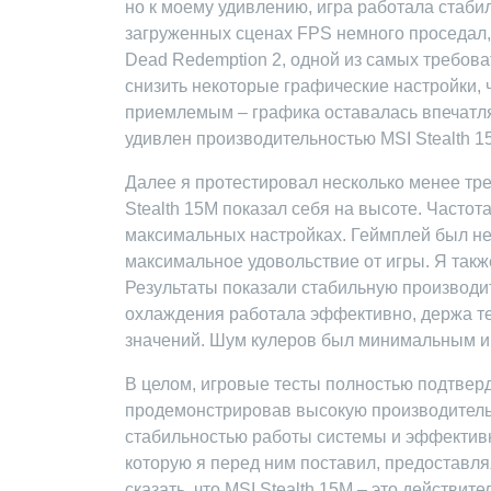
но к моему удивлению, игра работала стабил
загруженных сценах FPS немного проседал, 
Dead Redemption 2, одной из самых требова
снизить некоторые графические настройки,
приемлемым – графика оставалась впечатл
удивлен производительностью MSI Stealth 1
Далее я протестировал несколько менее требо
Stealth 15M показал себя на высоте. Часто
максимальных настройках. Геймплей был не
максимальное удовольствие от игры. Я такж
Результаты показали стабильную производит
охлаждения работала эффективно, держа т
значений. Шум кулеров был минимальным и 
В целом, игровые тесты полностью подтверд
продемонстрировав высокую производительн
стабильностью работы системы и эффективн
которую я перед ним поставил, предоставл
сказать, что MSI Stealth 15M – это действи