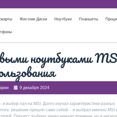
окарты
Жесткие Диски
Ноутбуки
Планшеты
Проце
тфоны
овыми ноутбуками MS
пользования
арии
9 декабря 2024
, и выбор пал на MSI. Долго изучал характеристики разных
итоге, решение пришло само собой ⏤ я выбрал именно MSI 
ателей. Процесс выбора занял немало времени, но я нискол