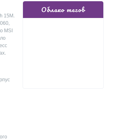
Облако тегов
th 15M.
060,
но MSI
оло
есс
ах.
орпус
ого