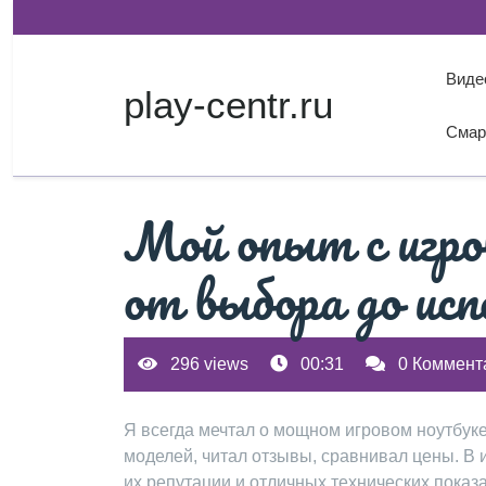
Перейти
к
содержимому
Виде
play-centr.ru
Смар
Мой опыт с игр
от выбора до ис
296 views
00:31
0 Коммент
Я всегда мечтал о мощном игровом ноутбуке
моделей, читал отзывы, сравнивал цены. В 
их репутации и отличных технических показ