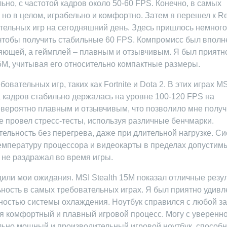
ьно, с частотой кадров около 50-60 FPS. Конечно, в самых
но в целом, играбельно и комфортно. Затем я перешел к R
тельных игр на сегодняшний день. Здесь пришлось немного
 чтобы получить стабильные 60 FPS. Компромисс был вполн
яющей, а геймплей – плавным и отзывчивым. Я был приятн
5M, учитывая его относительно компактные размеры.
вательных игр, таких как Fortnite и Dota 2. В этих играх MS
та кадров стабильно держалась на уровне 100-120 FPS на
вероятно плавным и отзывчивым, что позволило мне получ
е провел стресс-тесты, используя различные бенчмарки.
ельность без перегрева, даже при длительной нагрузке. С
емпературу процессора и видеокарты в пределах допустим
не раздражал во время игры.
или мои ожидания. MSI Stealth 15M показал отличные резу
ость в самых требовательных играх. Я был приятно удивл
остью системы охлаждения. Ноутбук справился с любой за
яя комфортный и плавный игровой процесс. Могу с уверенн
тельно мощный и производительный игровой ноутбук, способ