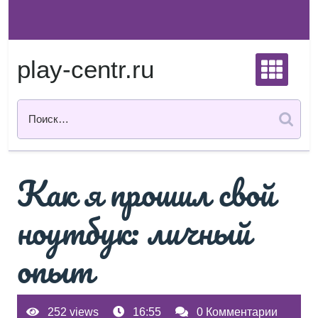
Перейти
к
содержимому
play-centr.ru
Как я прошил свой
ноутбук: личный
опыт
252 views
16:55
0 Комментарии