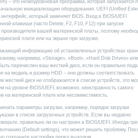
tem) – это низкоуровневая программа, которая запускается 
ачальную инициализацию оборудования. UEFI (Unified Exte
й интерфейс, который заменяет BIOS. Вход в BIOS/UEFI
ой клавиши (часто Delete, F2, F10, F12) при запуске
т производителя вашей материнской платы, поэтому необх
ринской плате или на экране при загрузке.
бражающий информацию об установленных устройствах хра
зному, например, «Storage», «Boot», «Hard Disk Drives» ил
быть перечислен ваш жесткий диск, если он правильно под
ие на модель и размер HDD – они должны соответствовать
и жесткий диск не отображается в списке устройств, это мо
ем на уровне BIOS/UEFI, возможно, неисправность самого
ом на материнской плате или несовместимость.
менить параметры загрузки, например, порядок загрузки
 указан в списке загрузочных устройств. Если вы недавно
оверьте, правильно ли он настроен в BIOS/UEFI. Иногда тр
олчанию (Default settings), что может решить проблему. Пос
но сохраните настройки перед выходом.