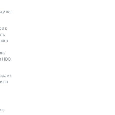
и у вас
 и к
ить
ного
щины
и HDD.
емам с
и он
а в