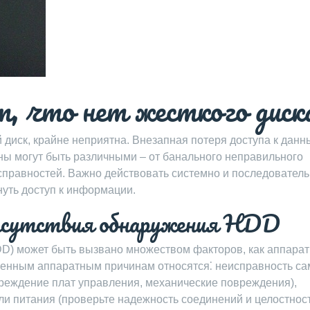
, что нет жесткого диск
й диск, крайне неприятна. Внезапная потеря доступа к дан
ны могут быть различными – от банального неправильного
правностей. Важно действовать системно и последователь
нуть доступ к информации.
тсутствия обнаружения HDD
DD) может быть вызвано множеством факторов, как аппарат
ненным аппаратным причинам относятся⁚ неисправность са
овреждение плат управления, механические повреждения),
и питания (проверьте надежность соединений и целостнос