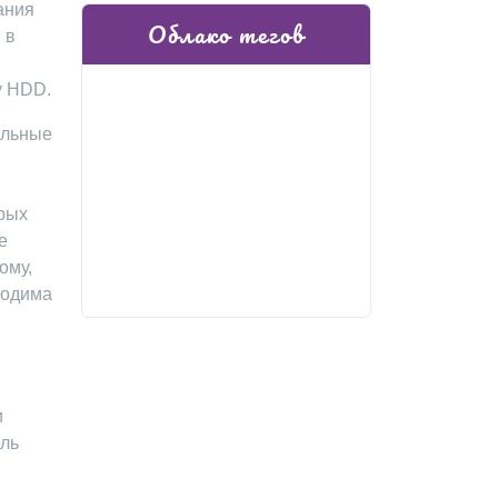
ания
Облако тегов
 в
у HDD.
ильные
орых
е
ому,
ходима
и
ель