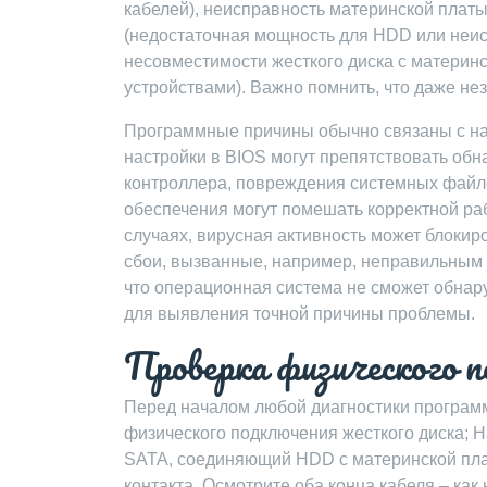
кабелей), неисправность материнской плат
(недостаточная мощность для HDD или неис
несовместимости жесткого диска с материнс
устройствами). Важно помнить, что даже не
Программные причины обычно связаны с на
настройки в BIOS могут препятствовать об
контроллера, повреждения системных файл
обеспечения могут помешать корректной раб
случаях, вирусная активность может блокир
сбои, вызванные, например, неправильным 
что операционная система не сможет обнару
для выявления точной причины проблемы.
Проверка физического п
Перед началом любой диагностики программ
физического подключения жесткого диска; Н
SATA, соединяющий HDD с материнской плат
контакта. Осмотрите оба конца кабеля – как 