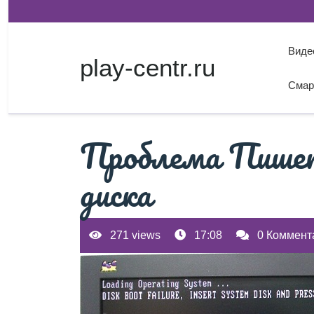
Перейти
к
содержимому
Виде
play-centr.ru
Смар
Проблема Пишет
диска
271 views
17:08
0 Коммент