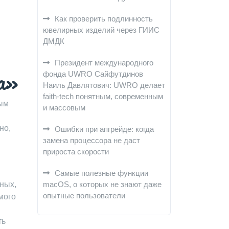
Как проверить подлинность
ювелирных изделий через ГИИС
ДМДК
Президент международного
а»
фонда UWRO Сайфутдинов
Наиль Давлятович: UWRO делает
faith-tech понятным, современным
ным
и массовым
но,
Ошибки при апгрейде: когда
замена процессора не даст
прироста скорости
Самые полезные функции
ных,
macOS, о которых не знают даже
опытные пользователи
мого
ть