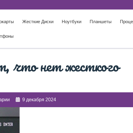
окарты
Жесткие Диски
Ноутбуки
Планшеты
Проце
тфоны
, что нет жесткого
арии
9 декабря 2024