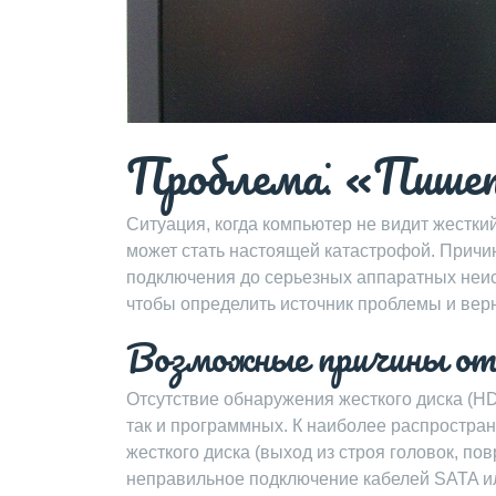
Проблема⁚ «Пишет
Ситуация, когда компьютер не видит жестки
может стать настоящей катастрофой. Причи
подключения до серьезных аппаратных неис
чтобы определить источник проблемы и вер
Возможные причины о
Отсутствие обнаружения жесткого диска (H
так и программных. К наиболее распростра
жесткого диска (выход из строя головок, п
неправильное подключение кабелей SATA ил