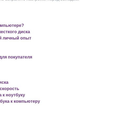
компьютере?
есткого диска
ой личный опыт
для покупателя
иска
 скорость
 к ноутбуку
тбука к компьютеру