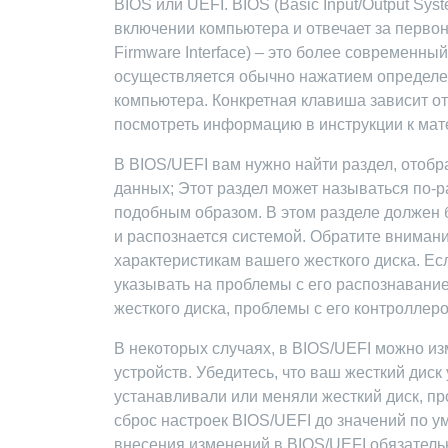
BIOS или UEFI. BIOS (Basic Input/Output Sys
включении компьютера и отвечает за первон
Firmware Interface) – это более современны
осуществляется обычно нажатием определенн
компьютера. Конкретная клавиша зависит о
посмотреть информацию в инструкции к мате
В BIOS/UEFI вам нужно найти раздел, ото
данных; Этот раздел может называться по-ра
подобным образом. В этом разделе должен 
и распознается системой. Обратите вниман
характеристикам вашего жесткого диска. Есл
указывать на проблемы с его распознавани
жесткого диска, проблемы с его контроллер
В некоторых случаях, в BIOS/UEFI можно из
устройств. Убедитесь, что ваш жесткий диск
устанавливали или меняли жесткий диск, пр
сброс настроек BIOS/UEFI до значений по ум
внесения изменений в BIOS/UEFI обязатель