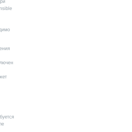
при
nsible
одимо
нения
и
ключен
жет
ебуется
ле