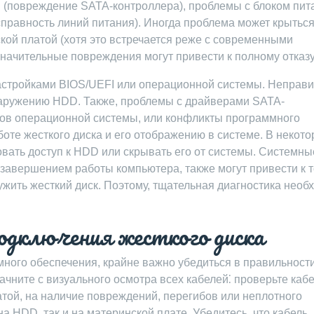
ы (повреждение SATA-контроллера), проблемы с блоком пит
правность линий питания). Иногда проблема может крыться
кой платой (хотя это встречается реже с современными
значительные повреждения могут привести к полному отказ
стройками BIOS/UEFI или операционной системы. Неправ
наружению HDD. Также, проблемы с драйверами SATA-
ов операционной системы, или конфликты программного
оте жесткого диска и его отображению в системе. В некот
овать доступ к HDD или скрывать его от системы. Системны
завершением работы компьютера, также могут привести к т
жить жесткий диск. Поэтому, тщательная диагностика необ
одключения жесткого диска
ного обеспечения, крайне важно убедиться в правильност
ачните с визуального осмотра всех кабелей⁚ проверьте каб
ой, на наличие повреждений, перегибов или неплотного
на HDD, так и на материнской плате. Убедитесь, что кабель