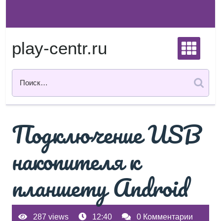
Перейти
к
содержимому
play-centr.ru
Подключение USB
накопителя к
планшету Android
287 views
12:40
0 Комментарии