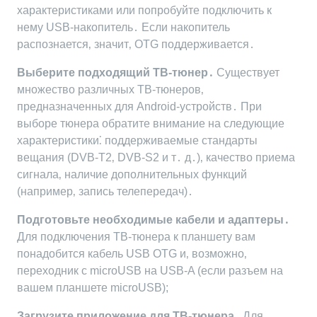
характеристиками или попробуйте подключить к
нему USB-накопитель․ Если накопитель
распознается‚ значит‚ OTG поддерживается․
Выберите подходящий ТВ-тюнер․
Существует
множество различных ТВ-тюнеров‚
предназначенных для Android-устройств․ При
выборе тюнера обратите внимание на следующие
характеристики⁚ поддерживаемые стандарты
вещания (DVB-T2‚ DVB-S2 и т․ д․)‚ качество приема
сигнала‚ наличие дополнительных функций
(например‚ запись телепередач)․
Подготовьте необходимые кабели и адаптеры․
Для подключения ТВ-тюнера к планшету вам
понадобится кабель USB OTG и‚ возможно‚
переходник с microUSB на USB-A (если разъем на
вашем планшете microUSB);
Загрузите приложение для ТВ-тюнера․
Для