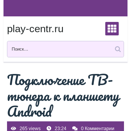
Перейти
к
содержимому
play-centr.ru
Подключение ТВ-
тюнера к планшету
Android
265 views
23:24
0 Комментарии