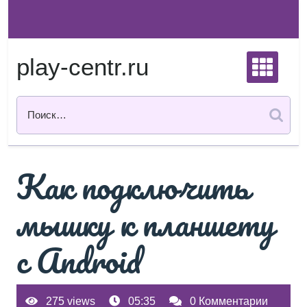
Перейти
к
содержимому
play-centr.ru
Как подключить
мышку к планшету
с Android
275 views
05:35
0 Комментарии