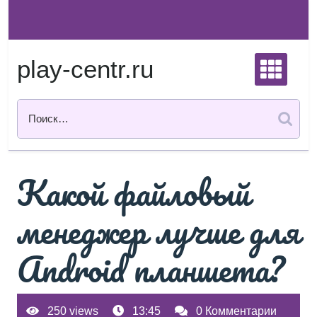
Перейти
к
содержимому
play-centr.ru
Какой файловый
менеджер лучше для
Android планшета?
250 views
13:45
0 Комментарии