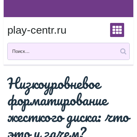
Перейти
к
содержимому
play-centr.ru
Низкоуровневое
форматирование
жесткого диска: что
это и зачем?