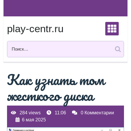
Перейти
к
содержимому
play-centr.ru
Как узнать том
жесткого диска
284 views
11:06
0 Комментарии
6 мая 2025