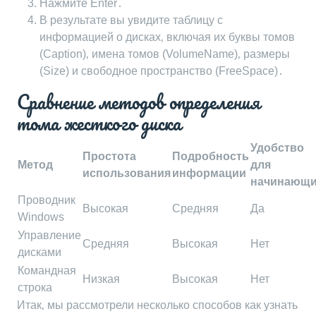
Нажмите Enter․
В результате вы увидите таблицу с
информацией о дисках‚ включая их буквы томов
(Caption)‚ имена томов (VolumeName)‚ размеры
(Size) и свободное пространство (FreeSpace)․
Сравнение методов определения
тома жесткого диска
Удобство
Простота
Подробность
Метод
для
использования
информации
начинающ
Проводник
Высокая
Средняя
Да
Windows
Управление
Средняя
Высокая
Нет
дисками
Командная
Низкая
Высокая
Нет
строка
Итак‚ мы рассмотрели несколько способов как узнать