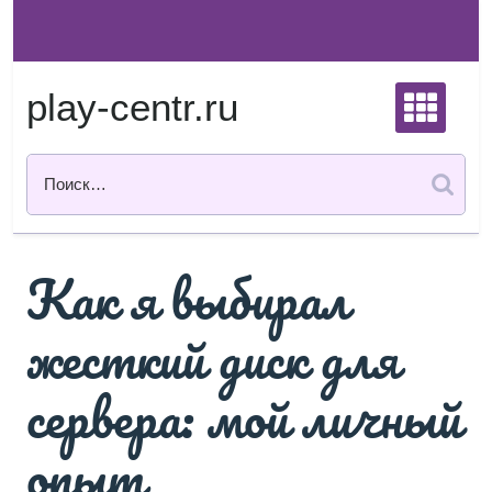
Перейти
к
содержимому
play-centr.ru
Как я выбирал
жесткий диск для
сервера: мой личный
опыт