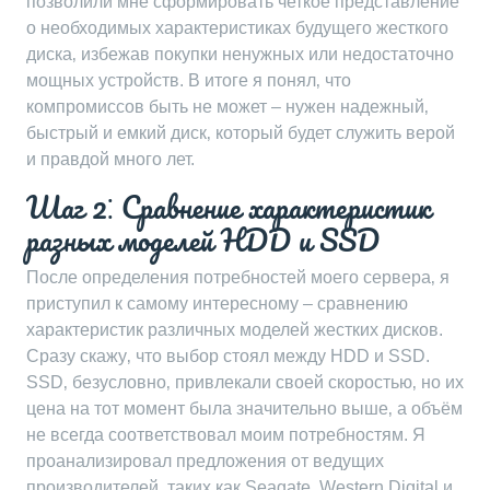
позволили мне сформировать четкое представление
о необходимых характеристиках будущего жесткого
диска‚ избежав покупки ненужных или недостаточно
мощных устройств. В итоге я понял‚ что
компромиссов быть не может – нужен надежный‚
быстрый и емкий диск‚ который будет служить верой
и правдой много лет.
Шаг 2⁚ Сравнение характеристик
разных моделей HDD и SSD
После определения потребностей моего сервера‚ я
приступил к самому интересному – сравнению
характеристик различных моделей жестких дисков.
Сразу скажу‚ что выбор стоял между HDD и SSD.
SSD‚ безусловно‚ привлекали своей скоростью‚ но их
цена на тот момент была значительно выше‚ а объём
не всегда соответствовал моим потребностям. Я
проанализировал предложения от ведущих
производителей‚ таких как Seagate‚ Western Digital и