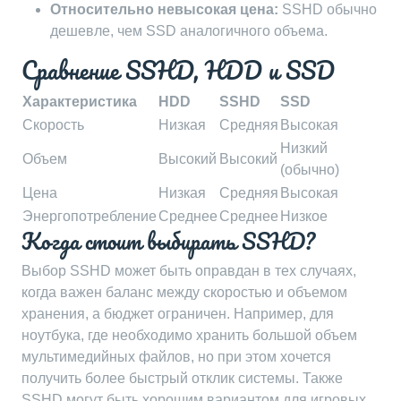
Относительно невысокая цена:
SSHD обычно
дешевле, чем SSD аналогичного объема.
Сравнение SSHD, HDD и SSD
Характеристика
HDD
SSHD
SSD
Скорость
Низкая
Средняя
Высокая
Низкий
Объем
Высокий
Высокий
(обычно)
Цена
Низкая
Средняя
Высокая
Энергопотребление
Среднее
Среднее
Низкое
Когда стоит выбирать SSHD?
Выбор SSHD может быть оправдан в тех случаях,
когда важен баланс между скоростью и объемом
хранения, а бюджет ограничен. Например, для
ноутбука, где необходимо хранить большой объем
мультимедийных файлов, но при этом хочется
получить более быстрый отклик системы. Также
SSHD могут быть хорошим вариантом для игровых