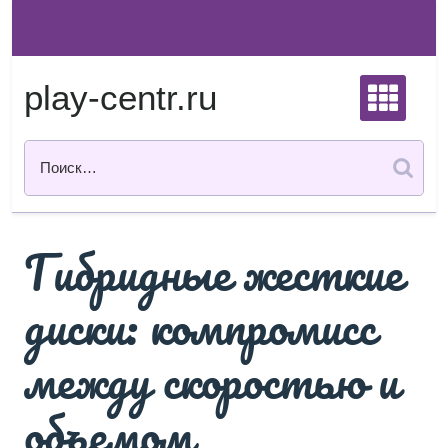
Перейти
к
содержимому
play-centr.ru
Гибридные жесткие
диски: компромисс
между скоростью и
объемом