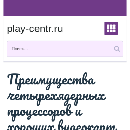
Перейти
к
содержимому
play-centr.ru
Преимущества
четырехядерных
процессоров и
хороших видеокарт