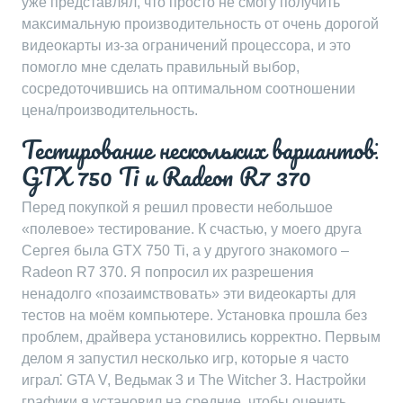
уже представлял, что просто не смогу получить
максимальную производительность от очень дорогой
видеокарты из-за ограничений процессора, и это
помогло мне сделать правильный выбор,
сосредоточившись на оптимальном соотношении
цена/производительность.
Тестирование нескольких вариантов⁚
GTX 750 Ti и Radeon R7 370
Перед покупкой я решил провести небольшое
«полевое» тестирование. К счастью, у моего друга
Сергея была GTX 750 Ti, а у другого знакомого –
Radeon R7 370. Я попросил их разрешения
ненадолго «позаимствовать» эти видеокарты для
тестов на моём компьютере. Установка прошла без
проблем, драйвера установились корректно. Первым
делом я запустил несколько игр, которые я часто
играл⁚ GTA V, Ведьмак 3 и The Witcher 3. Настройки
графики я установил на средние, чтобы оценить