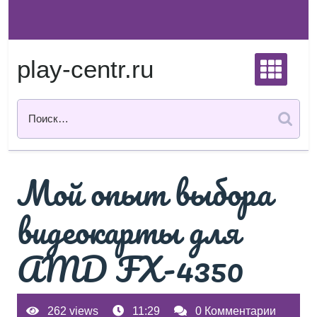
Перейти
к
содержимому
play-centr.ru
Мой опыт выбора
видеокарты для
AMD FX-4350
262 views
11:29
0 Комментарии