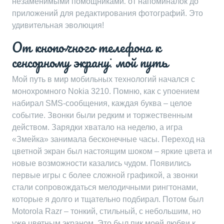
незаменимыми помощниками⁚ от напоминалок до
приложений для редактирования фотографий. Это
удивительная эволюция!
От кнопочного телефона к
сенсорному экрану⁚ мой путь
Мой путь в мир мобильных технологий начался с
монохромного Nokia 3210. Помню, как с упоением
набирал SMS-сообщения, каждая буква – целое
событие. Звонки были редким и торжественным
действом. Зарядки хватало на неделю, а игра
«Змейка» занимала бесконечные часы. Переход на
цветной экран был настоящим шоком – яркие цвета и
новые возможности казались чудом. Появились
первые игры с более сложной графикой, а звонки
стали сопровождаться мелодичными рингтонами,
которые я долго и тщательно подбирал. Потом был
Motorola Razr – тонкий, стильный, с небольшим, но
уже цветным экраном. Это был пик моей любви к