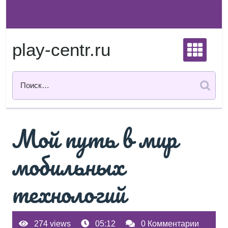
Перейти
к
содержимому
play-centr.ru
Мой путь в мир
мобильных
технологий
274 views
05:12
0 Комментарии