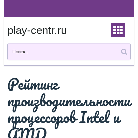
Перейти
к
содержимому
play-centr.ru
Рейтинг
производительности
процессоров Intel и
AMD