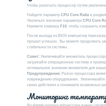
Чтобы разогнать процессор путем увеличен
Найдите параметр
CPU Core Ratio
в разде
Увеличьте значение параметра
CPU Core Ra
Нажмите клавишу
F10
‚ чтобы сохранить из
После выхода из BIOS компьютер перезагруз
прошел успешно․ Вы можете продолжить уве
стабильности системы․
Совет⁚
Увеличивайте множитель процессора 
загружайте операционную систему и провер
оптимальное значение множителя для ваше
Предупреждение⁚
Разгон процессора может
повреждению оборудования․ Увеличивайте м
своих действиях и понимаете возможные ри
Мониторинг температу
Во время разгона процессора важно следи