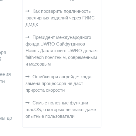
Как проверить подлинность
ювелирных изделий через ГИИС
ДМДК
Президент международного
фонда UWRO Сайфутдинов
Наиль Давлятович: UWRO делает
ра‚
faith-tech понятным, современным
й
и массовым
шения
Ошибки при апгрейде: когда
ти
замена процессора не даст
прироста скорости
Самые полезные функции
macOS, о которых не знают даже
опытные пользователи
мы до