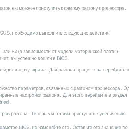
агов вы можете приступить к самому разгону процессора․
ASUS‚ необходимо выполнить следующие действия⁚
l
или
F2
(в зависимости от модели материнской платы)․
ачит‚ вы успешно вошли в BIOS․
кладок вверху экрана․ Для разгона процессора перейдите 
ожество параметров‚ связанных с разгоном процессора․ О
иренные настройки разгона․ Для этого перейдите в раздел
bled
․
тров разгона․ Теперь мы готовы приступить к увеличению
раметре BIOS‚ не изменяйте его․ Оставьте его значение по