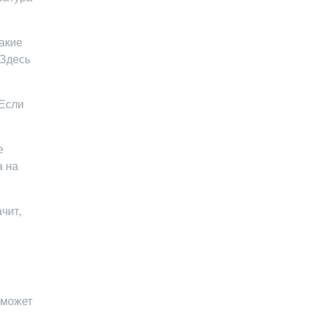
акие
 Здесь
 Если
․
е
а на
чит‚
 может