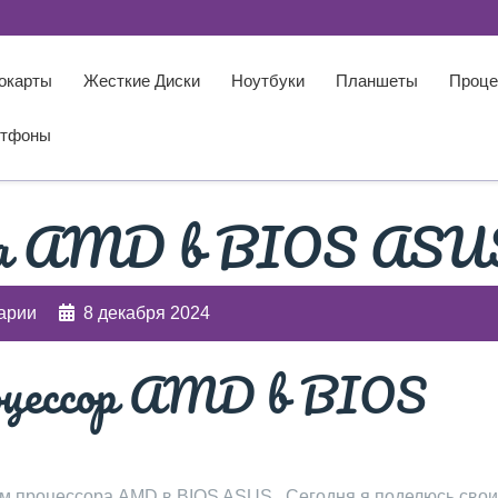
окарты
Жесткие Диски
Ноутбуки
Планшеты
Проце
тфоны
сора AMD в BIOS ASU
арии
8 декабря 2024
роцессор AMD в BIOS
ном процессора AMD в BIOS ASUS․ Сегодня я поделюсь сво