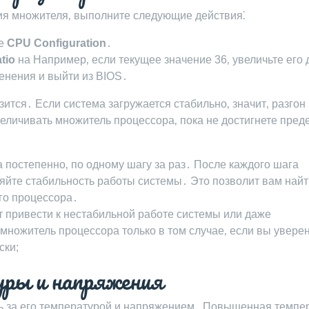
ия множителя‚ выполните следующие действия⁚
ле
CPU Configuration
․
tio
на Например‚ если текущее значение 36‚ увеличьте его 
менения и выйти из BIOS․
ится․ Если система загружается стабильно‚ значит‚ разгон
личивать множитель процессора‚ пока не достигнете пред
постепенно‚ по одному шагу за раз․ После каждого шага
яйте стабильность работы системы․ Это позволит вам найт
го процессора․
 привести к нестабильной работе системы или даже
ножитель процессора только в том случае‚ если вы увере
ски;
ры и напряжения
ть за его температурой и напряжением․ Повышенная темпе