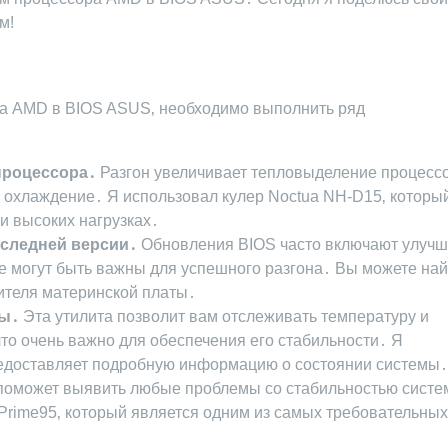
м!
ра AMD в BIOS ASUS‚ необходимо выполнить ряд
процессора․
Разгон увеличивает тепловыделение процессо
 охлаждение․ Я использовал кулер Noctua NH-D15‚ которы
и высоких нагрузках․
оследней версии․
Обновления BIOS часто включают улуч
е могут быть важны для успешного разгона․ Вы можете най
ителя материнской платы․
мы․
Эта утилита позволит вам отслеживать температуру и
то очень важно для обеспечения его стабильности․ Я
редоставляет подробную информацию о состоянии системы․
поможет выявить любые проблемы со стабильностью систе
 Prime95‚ который является одним из самых требовательных