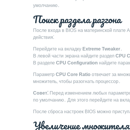
умолчанию․
Поиск раздела разгона
После входа в BIOS на материнской плате 
действия⁚
Перейдите на вкладку
Extreme Tweaker
․
В левой части экрана найдите раздел
CPU C
В разделе
CPU Configuration
найдите пара
Параметр
CPU Core Ratio
отвечает за множ
множитель‚ чтобы разогнать процессор․
Совет⁚
Перед изменением любых параметров
по умолчанию․ Для этого перейдите на вкл
После сброса настроек BIOS можно приступа
Увеличение множителя 