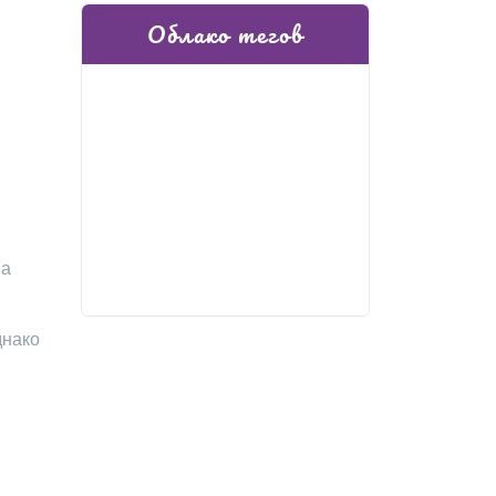
Облако тегов
на
днако