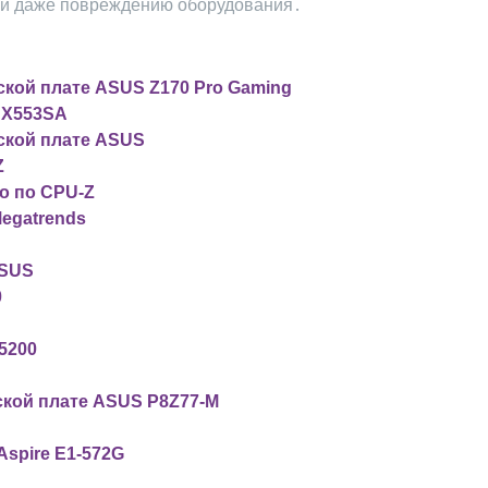
или даже повреждению оборудования․
ской плате ASUS Z170 Pro Gaming
 X553SA
ской плате ASUS
Z
о по CPU-Z
Megatrends
ASUS
0
5200
нской плате ASUS P8Z77-M
Aspire E1-572G