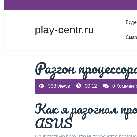
Перейти
к
содержимому
Виде
play-centr.ru
Смар
Разгон процес
338 views
00:12
0 Коммент
Как я разогнал п
ASUS
Приветствую всех‚ кто интересуется разго