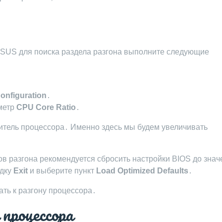
ASUS для поиска раздела разгона выполните следующие
onfiguration
․
метр
CPU Core Ratio
․
итель процессора․ Именно здесь мы будем увеличивать
 разгона рекомендуется сбросить настройки BIOS до знач
адку
Exit
и выберите пункт
Load Optimized Defaults
․
ть к разгону процессора․
процессора