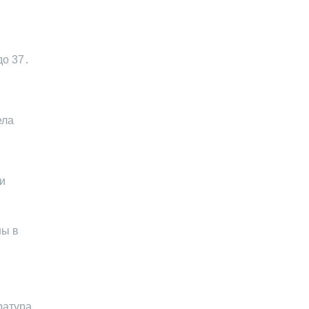
до 37․
ела
и
ны в
ратура