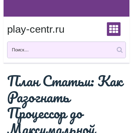
Перейти
к
содержимому
play-centr.ru
План Статьи: Как
Разогнать
Процессор до
Максимальной