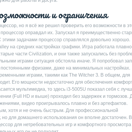
нужно для работы и досуга.
озможности и ограничения
роцессор, но я всё же решил проверить его возможности в э
 процессор оправдал их. Запускал я преимущественно ста
С этими задачами процессор справлялся довольно хорошо.
lley на средних настройках графики. Игра работала плавно
тарые части Civilization, и они также запускались без пробл
льными играми ситуация обстояла иначе. Я попробовал зап
 с постоянными фризами, даже на минимальных настройках.
ременными играми, такими как The Witcher 3. В общем, для
дходит. Его мощности недостаточно для обеспечения комфор
сается мультимедиа, то здесь i3-5005U показал себя с луч
нии (Full HD и выше) проходил без задержек и тормозов. 
жениями, видео проигрывалось плавно и без артефактов.
ым, хотя и не очень быстрым. Для профессиональной
, но для домашнего использования он вполне достаточен. В
оцессор для нетребовательных игр и комфортного просмотра
льных игр он не подходит.