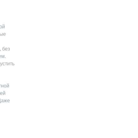
той
рые
, без
ем.
устить
тной
шей
Даже