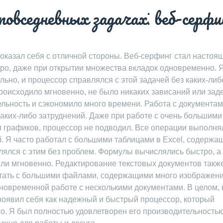
овседневных задачах⁚ веб-серфи
 показал себя с отличной стороны. Веб-серфинг стал настоя
ро, даже при открытии множества вкладок одновременно. Я
ьно, и процессор справлялся с этой задачей без каких-либ
оисходило мгновенно, не было никаких зависаний или зад
льность и сэкономило много времени. Работа с документам
 каких-либо затруднений. Даже при работе с очень большими
 графиков, процессор не подводил. Все операции выполня
й. Я часто работал с большими таблицами в Excel, содерж
влялся с этим без проблем. Формулы вычислялись быстро, а
ли мгновенно. Редактирование текстовых документов такж
отать с большими файлами, содержащими много изображени
новременной работе с несколькими документами. В целом, 
проявил себя как надежный и быстрый процессор, который
о. Я был полностью удовлетворен его производительностью