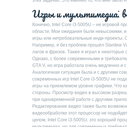
этих задачах. Это именно то, что мне было 
Игры и мультимедиа⁚ в
Конечно, Intel Core i3-5005U – не игровой п
области. Мои ожидания были невысокими, и
игры или нетребовательные инди-проекты. 
Например, я без проблем прошёл Stardew Va
лагов и фризов. Также я играл в некоторые с
Однако, с более современными и требовате
GTA V, но игра работала очень медленно и
Аналогичная ситуация была и с другими сов
современных игр Intel Core i3-5005U не по
игры на приемлемом уровне графики. Что ка
стороны. Просмотр видео в высоком разреше
при одновременной работе с другими прило
Редактирование видео также было возможн
видеообработки этот процессор не подойдет
целом, Intel Core i3-5005U, это хороший пр
мультимедиа, но для современных требовате