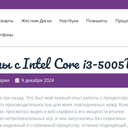
окарты
Жесткие Диски
Ноутбуки
Планшеты
Проце
тфоны
 с Intel Core i3-500
арии
9 декабря 2024
ода три назад. Это был мой первый опыт работы с процессор
 его производительностью для моих повседневных нужд. Кон
ми, просмотра видео и веб-серфинга его мощности вполне
ко нетребовательных игр, и они запускались без серьезных
ак надежный и стабильный процессор, отлично подходящий 