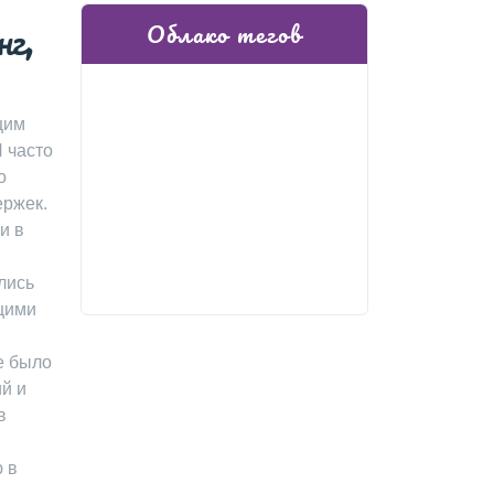
нг,
Облако тегов
щим
 часто
о
ержек.
и в
лись
ащими
е было
й и
в
 в