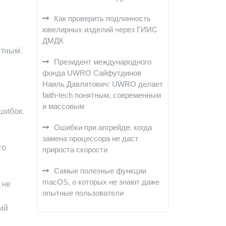
Как проверить подлинность
ювелирных изделий через ГИИС
ДМДК
ятным⁚
Президент международного
фонда UWRO Сайфутдинов
Наиль Давлятович: UWRO делает
faith-tech понятным, современным
и массовым
ошибок.
Ошибки при апгрейде: когда
замена процессора не даст
го
прироста скорости
Самые полезные функции
,
macOS, о которых не знают даже
 не
опытные пользователи
ий