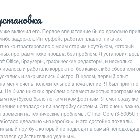
установка
разу же включил его. Первое впечатление было довольно при
-либо задержек. Интерфейс работал плавно, никаких
тно контрастировало с моим старым ноутбуком, который
ьных программ тоже прошла без проблем; Я установил весь
ft Office, браузеры, графические редакторы, и несколько
ливалось и работало корректно, без каких-либо сбоев или 
ускались и закрывались быстро. В целом, первый опыт
л на меня очень положительное впечатление. Я был приятно
ы. Не было никаких проблем с совместимостью программно
вым ноутбуком было легким и комфортным. Я смог сразу же
ранение неполадок или настройку системы. Это очень важно
т времени на технические проблемы. С Intel Core i3-5005U я
аботало идеально «из коробки», и это достойно похвалы.
бильный ноутбук, который не подводит в самый неподходящ
казался действительно удачным.