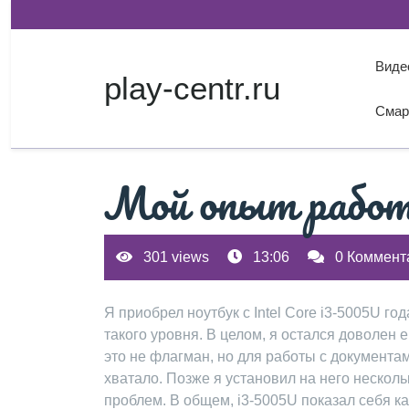
Перейти
к
содержимому
Виде
play-centr.ru
Смар
Мой опыт работы
301 views
13:06
0 Коммент
Я приобрел ноутбук с Intel Core i3-5005U г
такого уровня. В целом, я остался доволен
это не флагман, но для работы с документа
хватало. Позже я установил на него несколь
проблем. В общем, i3-5005U показал себя к