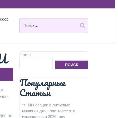
ссор
5U
Поиск
ПОИСК
Популярные
Статьи
ом
ечно,
Инновации в литьевых
машинах для пластмасс: что
для не
изменилось в 2026 году