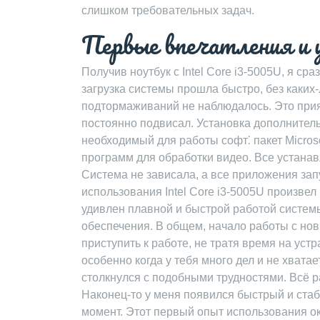
слишком требовательных задач.
Первые впечатления и 
Получив ноутбук с Intel Core i3-5005U, я с
загрузка системы прошла быстро, без каких
подтормаживаний не наблюдалось. Это прия
постоянно подвисал. Установка дополнител
необходимый для работы софт⁚ пакет Microso
программ для обработки видео. Все устанав
Система не зависала, а все приложения зап
использования Intel Core i3-5005U произве
удивлен плавной и быстрой работой систем
обеспечения. В общем, начало работы с но
приступить к работе, не тратя время на уст
особенно когда у тебя много дел и не хватае
столкнулся с подобными трудностями. Всё р
Наконец-то у меня появился быстрый и ста
момент. Этот первый опыт использования о