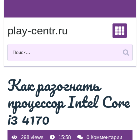
Перейти
к
содержимому
play-centr.ru
Как разогнать
процессор Intel Core
i3 4170
298 views
15:58
0 Комментарии