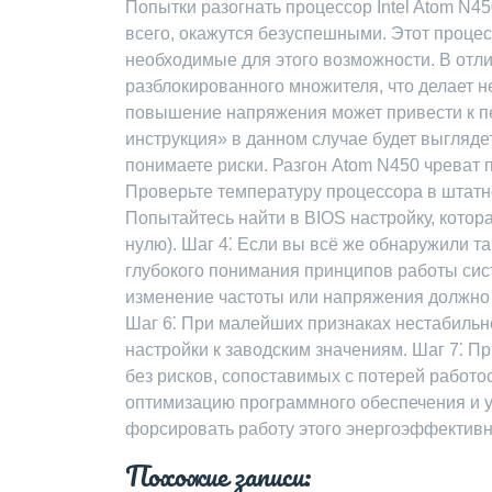
Попытки разогнать процессор Intel Atom N45
всего, окажутся безуспешными. Этот процесс
необходимые для этого возможности. В отл
разблокированного множителя, что делает 
повышение напряжения может привести к п
инструкция» в данном случае будет выглядет
понимаете риски. Разгон Atom N450 чреват 
Проверьте температуру процессора в штатн
Попытайтесь найти в BIOS настройку, котора
нулю). Шаг 4⁚ Если вы всё же обнаружили т
глубокого понимания принципов работы си
изменение частоты или напряжения должно
Шаг 6⁚ При малейших признаках нестабильно
настройки к заводским значениям. Шаг 7⁚ Пр
без рисков, сопоставимых с потерей работо
оптимизацию программного обеспечения и у
форсировать работу этого энергоэффективно
Похожие записи: