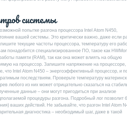
етров системы
возможной попытке разгона процессора Intel Atom N450,
ояние вашей системы. Это критически важно, даже если ра
апишите текущие частоты процессора, температуру его раб
 вам понадобится специализированное ПО, такое как HWMon
работы памяти (RAM), так как она может влиять на общую
прямую на процессор. Запишите напряжение на процессоре,
е, что Intel Atom N450 – энергоэффективный процессор, и 
братимым последствиям. Проверьте температуру материнс
рев любого из них может отрицательно сказаться на стабил
лученные данные – они могут пригодиться при анализе
едполагаемой процедуры разгона. Подробный лог позволит 
ния) ваших действий. Не забывайте, что разгон Intel Atom 
рительная диагностика – необходимый шаг, даже в такой