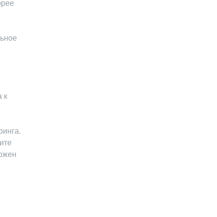
орее
льное
 к
ринга.
ите
можен