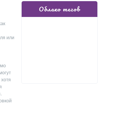
Облако тегов
как
ля или
имо
могут
 хотя
я
.
овкой