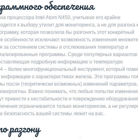
граммного обеспечения
а процессора Intel Atom N450, учитывая его крайне
дится к выбору утилит для мониторинга, а не для разгона 
ограмму, которая позволила бы разгонять этот конкретный
ные особенности исключают возможность изменения множите
ля за состоянием системы и отслеживания температур и
циализированные программы. Среди популярных вариантов
доставляющая подробную информацию о температуре
64 – более многофункциональный инструмент, который пом
 информации о характеристиках железа. Эти программы по
мы после (теоретически возможных) изменений параметров,
ловероятны. Важно понимать, что любые попытки изменени
ут привести к нестабильности и повреждению оборудования
ечения ограничивается только мониторингом, а не регулир
за безопасность вашей системы лежит на вас.
о разгону