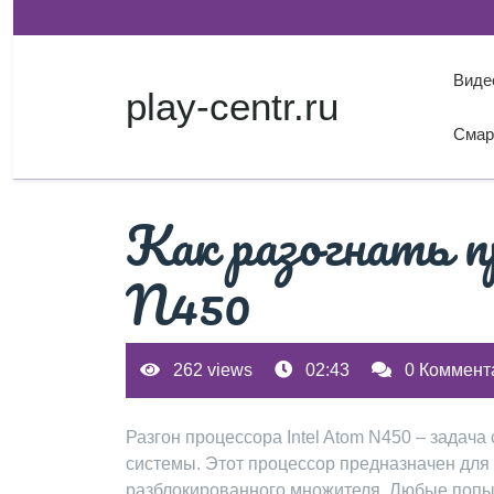
Перейти
к
содержимому
Виде
play-centr.ru
Смар
Как разогнать п
N450
262 views
02:43
0 Коммент
Разгон процессора Intel Atom N450 – задач
системы. Этот процессор предназначен для
разблокированного множителя. Любые попыт