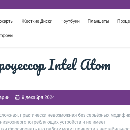
окарты
Жесткие Диски
Ноутбуки
Планшеты
Проце
тфоны
роцессор Intel Atom
арии
9 декабря 2024
а сложная, практически невозможная без серьёзных модифи
 низкоэнергопотребляющих устройств и не имеет
ки форсировать его работу могут привести к нестабильнос