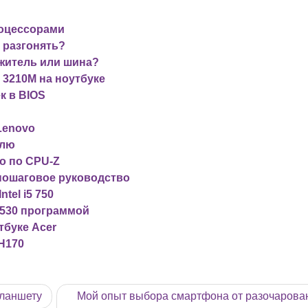
роцессорами
о разгонять?
ожитель или шина?
5 3210M на ноутбуке
к в BIOS
 Lenovo
елю
о по CPU-Z
 пошаговое руководство
tel i5 750
3 530 программой
тбуке Acer
 H170
планшету
Мой опыт выбора смартфона от разочарова