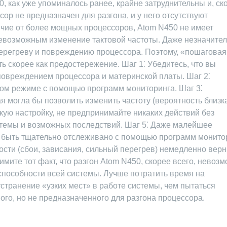
0, как уже упоминалось ранее, крайне затруднительны и, ск
ор не предназначен для разгона, и у него отсутствуют
ичие от более мощных процессоров, Atom N450 не имеет
невозможным изменение тактовой частоты. Даже незначите
ерегреву и повреждению процессора. Поэтому, «пошаговая
ь скорее как предостережение. Шаг 1⁚ Убедитесь, что вы
повреждением процессора и материнской платы. Шаг 2⁚
ом режиме с помощью программ мониторинга. Шаг 3⁚
я могла бы позволить изменить частоту (вероятность близка
акую настройку, не предпринимайте никаких действий без
стемы и возможных последствий. Шаг 5⁚ Даже малейшее
 быть тщательно отслеживано с помощью программ монито
сти (сбои, зависания, сильный перегрев) немедленно верн
имите тот факт, что разгон Atom N450, скорее всего, невоз
способности всей системы. Лучше потратить время на
странение «узких мест» в работе системы, чем пытаться
го, но не предназначенного для разгона процессора.