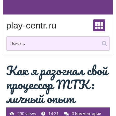
Перейти
к
содержимому
play-centr.ru
Как я разогнал свой
процессор MTK:
личный опыт
290 views
14:31
0 Комментарии