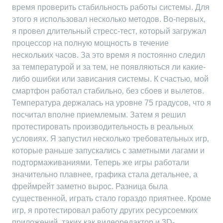
время проверить стабильность работы системы. Для
этого я использовал несколько методов. Во-первых‚
я провел длительный стресс-тест‚ который загружал
процессор на полную мощность в течение
нескольких часов. За это время я постоянно следил
за температурой и за тем‚ не появляються ли какие-
либо ошибки или зависания системы. К счастью‚ мой
смартфон работал стабильно‚ без сбоев и вылетов.
Температура держалась на уровне 75 градусов‚ что я
посчитал вполне приемлемым. Затем я решил
протестировать производительность в реальных
условиях. Я запустил несколько требовательных игр‚
которые раньше запускались с заметными лагами и
подтормаживаниями. Теперь же игры работали
значительно плавнее‚ графика стала детальнее‚ а
фреймрейт заметно вырос. Разница была
существенной‚ играть стало гораздо приятнее. Кроме
игр‚ я протестировал работу других ресурсоемких
приложений‚ таких как видеоредактор и 3D-