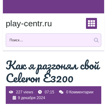
Перейти
к
содержимому
play-centr.ru
Как я разгонял свой
Celeron E3200
227 views
07:15
0 Комментарии
9 декабря 2024