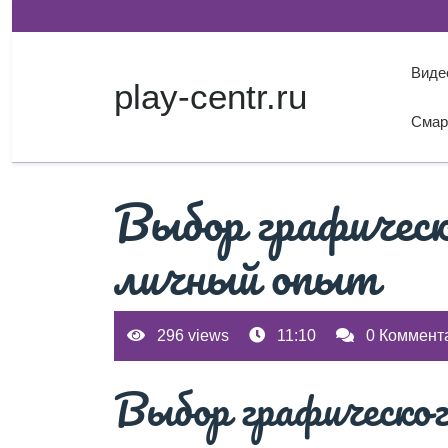
Перейти
к
содержимому
Виде
play-centr.ru
Смар
Выбор графическ
личный опыт
296 views
11:10
0 Коммент
Выбор графическог