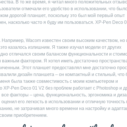
ества. В то же время‚ я читал много положительных отзыво
ьзователи отмечали его удобство в использовании‚ что был
шком дорогой планшет‚ поскольку это был мой первый опыт
рен‚ насколько часто я буду им пользоваться. XP-Pen Deco 
. Например‚ Wacom известен своим высоким качеством‚ но 
 это казалось излишним. Я также изучал модели от других
одно отличался своим балансом функциональности и стоимо
 важным фактором. Я хотел иметь достаточно пространств
аниченным. Этот планшет предоставлял мне достаточно про
 хвалили дизайн планшета – он компактный и стильный‚ что
меня была также совместимость с моим компьютером и
 XP-Pen Deco 01 V2 без проблем работает с Photoshop и д
‚ все факторы – цена‚ функциональность‚ эргономика и диза
 оценил его легкость в использовании и отличную точность 
ованию‚ не затрачивая много времени на настройку и адапта
 своим приобретением.