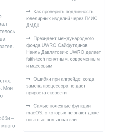
Как проверить подлинность
р
ювелирных изделий через ГИИС
вал
ДМДК
телось
Президент международного
ва.
фонда UWRO Сайфутдинов
затея.
Наиль Давлятович: UWRO делает
faith-tech понятным, современным
и массовым
Ошибки при апгрейде: когда
стях.
замена процессора не даст
о. Мои
прироста скорости
то
Самые полезные функции
macOS, о которых не знают даже
обби –
опытные пользователи
м много