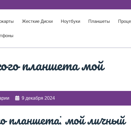
окарты
Жесткие Диски
Ноутбуки
Планшеты
Проце
тфоны
ого планшета мой
арии
9 декабря 2024
о планшета⁚ мой личный