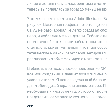
линии и детали получались ровными и четки
теперь выполнялась за гораздо меньшее вре
Затем я переключился на Adobe Illustrator
рисунок. Векторная графика – это то‚ где т
01 V2 не разочаровал. Я легко создавал с
перо‚ и добавлял мелкие детали. Работа с 
естественной‚ что я почти забыл о том‚ что
стал настолько интуитивным‚ что я мог соср
технические нюансы. Я экспериментировал 
реализовать любые мои идеи с максимально
В общем‚ мое практическое применение XP-P
все мои ожидания. Планшет позволил мне р
удовольствием. Я нашел идеальный баланс
для любого дизайнера или иллюстратора. Я п
необходимый инструмент для любого творче
представить себе работу без него. Он помог