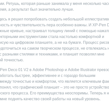
ми. Ретушь‚ которая раньше занимала у меня несколько час
мя‚ а результат был значительно лучше.
. Здесь я решил попробовать создать небольшой иллюстрати
очность и чувствительность пера особенно важны. И XP-Pen 
ложные кривые‚ настраивал толщину линий с помощью нажат
векторными инструментами стала настолько комфортной и
 рисую на цифровом планшете‚ а не на бумаге. Процесс рис
едоточиться на самом творческом процессе‚ не отвлекаясь 
с разными стилями и техниками‚ и планшет позволял мне
й точностью.
en Deco 01 V2 в Adobe Photoshop и Adobe Illustrator прев
аботать быстрее‚ эффективнее и с гораздо большим
 между точностью и комфортом‚ что является ключевым фа
онял‚ что графический планшет – это не просто устройство
ского процесса. Его преимущества неоспоримы. Теперь я н
 мне поднять качество своей работы на новый уровень.