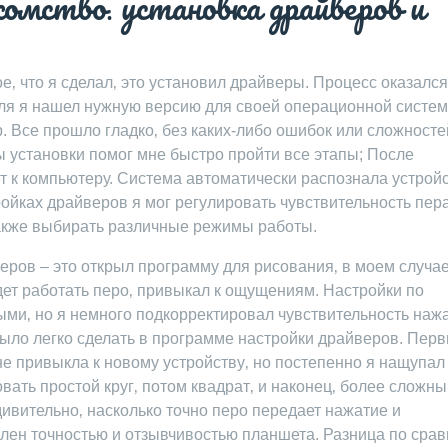
комство⁚ установка драйверов и
е‚ что я сделал‚ это установил драйверы. Процесс оказался
еля я нашел нужную версию для своей операционной систе
р. Все прошло гладко‚ без каких-либо ошибок или сложносте
установки помог мне быстро пройти все этапы; После
 к компьютеру. Система автоматически распознала устройс
тройках драйверов я мог регулировать чувствительность пера
также выбирать различные режимы работы.
веров – это открыл программу для рисования‚ в моем случае
дет работать перо‚ привыкал к ощущениям. Настройки по
ми‚ но я немного подкорректировал чувствительность нажа
было легко сделать в программе настройки драйверов. Пер
е привыкла к новому устройству‚ но постепенно я нащупал
вать простой круг‚ потом квадрат‚ и наконец‚ более сложн
дивительно‚ насколько точно перо передает нажатие и
лен точностью и отзывчивостью планшета. Разница по сра