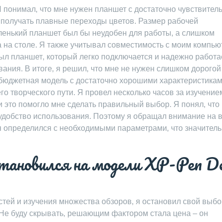
Я понимал‚ что мне нужен планшет с достаточно чувствите
и получать плавные переходы цветов. Размер рабочей
енький планшет был бы неудобен для работы‚ а слишком
 на столе. Я также учитывал совместимость с моим компь
л планшет‚ который легко подключается и надежно работа
ания. В итоге‚ я решил‚ что мне не нужен слишком дорогой
бюджетная модель с достаточно хорошими характеристикам
го творческого пути. Я провел несколько часов за изучение
 это помогло мне сделать правильный выбор. Я понял‚ что
и удобство использования. Поэтому я обращал внимание на 
е я определился с необходимыми параметрами‚ что значител
становился на модели XP-Pen D
тей и изучения множества обзоров‚ я остановил свой выбо
Не буду скрывать‚ решающим фактором стала цена – он