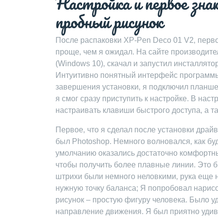
Настройка и первое зна
пробный рисунок
После распаковки XP-Pen Deco 01 V2‚ перво
проще‚ чем я ожидал. На сайте производит
(Windows 10)‚ скачал и запустил инсталлято
Интуитивно понятный интерфейс программы 
завершения установки‚ я подключил планшет
я смог сразу приступить к настройке. В нас
настраивать клавиши быстрого доступа‚ а 
Первое‚ что я сделал после установки драй
был Photoshop. Немного волновался‚ как бу
умолчанию оказались достаточно комфортны
чтобы получить более плавные линии. Это 
штрихи были немного неловкими‚ рука еще н
нужную точку баланса; Я попробовал нарисо
рисунок – простую фигуру человека. Было у
направление движения. Я был приятно удив