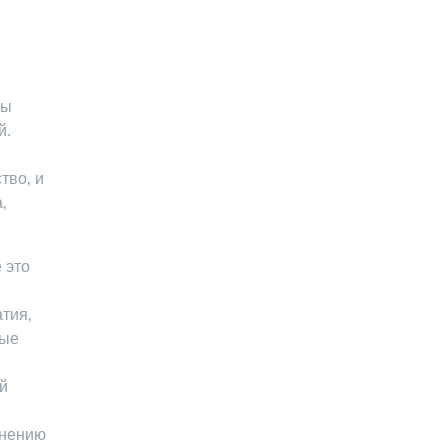
мы
й.
тво‚ и
‚
 это
тия‚
вые
ый
внению