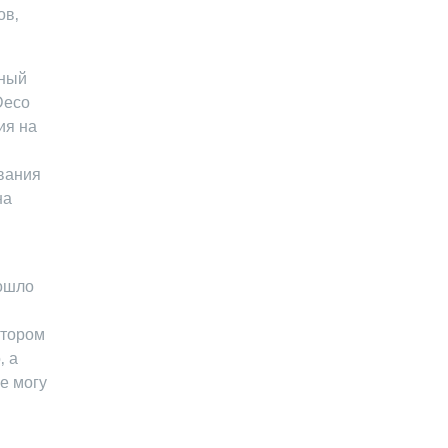
ов‚
вный
Deco
ия на
ования
на
зошло
ктором
‚ а
е могу