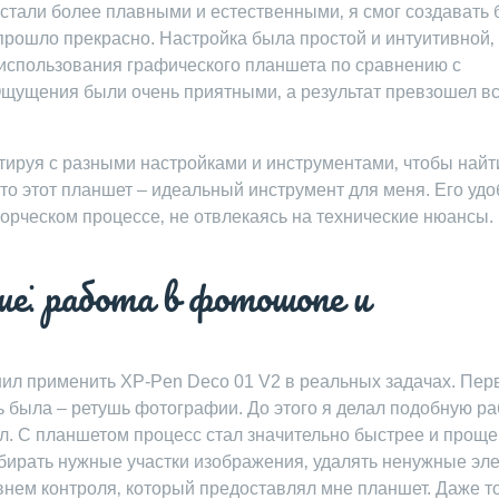
стали более плавными и естественными‚ я смог создавать 
 прошло прекрасно. Настройка была простой и интуитивной‚
использования графического планшета по сравнению с
щущения были очень приятными‚ а результат превзошел в
тируя с разными настройками и инструментами‚ чтобы найт
что этот планшет – идеальный инструмент для меня. Его удо
ворческом процессе‚ не отвлекаясь на технические нюансы.
е⁚ работа в фотошопе и
шил применить XP-Pen Deco 01 V2 в реальных задачах. Пе
ь была – ретушь фотографии. До этого я делал подобную ра
л. С планшетом процесс стал значительно быстрее и проще
бирать нужные участки изображения‚ удалять ненужные эл
внем контроля‚ который предоставлял мне планшет. Даже т