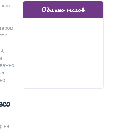
льным
Облако тегов
ютером
ет с
и‚
м
 важно
вес
ьно
eco
р на