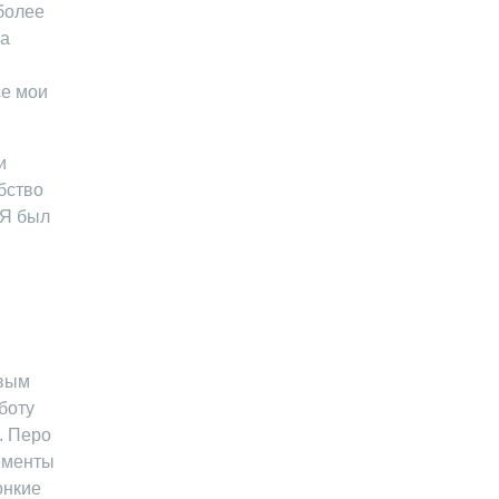
более
 а
се мои
и
бство
 Я был
рвым
боту
. Перо
ементы
онкие