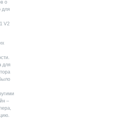
в о
о для
01 V2
их
сти.
а для
стора
 было
ругими
йн –
пера‚
цию.