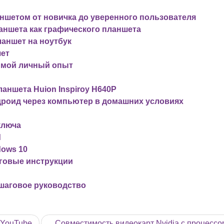
ншетом от новичка до уверенного пользователя
аншета как графического планшета
ланшет на ноутбук
шет
 мой личный опыт
аншета Huion Inspiroy H640P
дроид через компьютер в домашних условиях
ключа
d
dows 10
говые инструкции
шаговое руководство
 YouTube
Совместимость видеокарт Nvidia с процесс