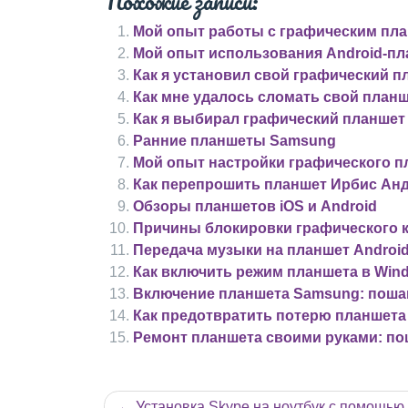
Похожие записи:
Мой опыт работы с графическим пла
Мой опыт использования Android-пл
Как я установил свой графический п
Как мне удалось сломать свой план
Как я выбирал графический планшет
Ранние планшеты Samsung
Мой опыт настройки графического пл
Как перепрошить планшет Ирбис Ан
Обзоры планшетов iOS и Android
Причины блокировки графического 
Передача музыки на планшет Androi
Как включить режим планшета в Win
Включение планшета Samsung: поша
Как предотвратить потерю планшета
Ремонт планшета своими руками: по
Навигация
Установка Skype на ноутбук с помощью