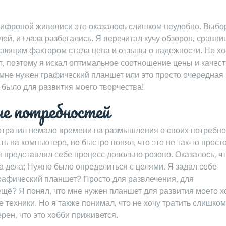
цифровой живописи это оказалось слишком неудобно. Выбо
й‚ и глаза разбегались. Я перечитал кучу обзоров‚ сравни
шающим фактором стала цена и отзывы о надежности. Не хо
‚ поэтому я искал оптимальное соотношение цены и качест
 мне нужен графический планшет или это просто очередная 
о было для развития моего творчества!
ие потребностей
отратил немало времени на размышления о своих потребно
ь на компьютере‚ но быстро понял‚ что это не так-то прост
я представлял себе процесс довольно розово. Оказалось‚ ч
на дела; Нужно было определиться с целями. Я задал себе
графический планшет? Просто для развлечения‚ для
щё? Я понял‚ что мне нужен планшет для развития моего х
 техники. Но я также понимал‚ что не хочу тратить слишко
ерен‚ что это хобби приживется.