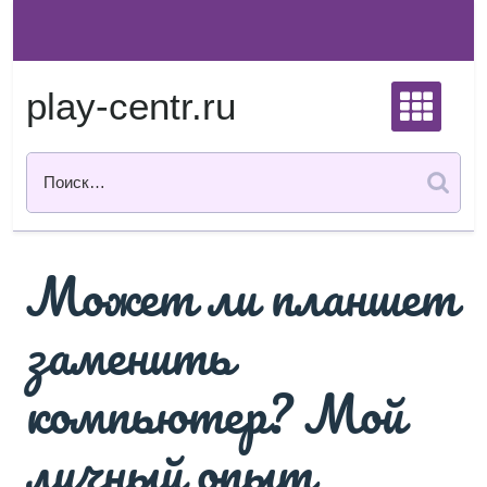
Перейти
к
содержимому
play-centr.ru
Может ли планшет
заменить
компьютер? Мой
личный опыт