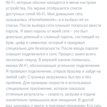
Wi-Fi‚ которые обычно находятся в меню настроек
устройства. На экране отобразился список
доступных сетей Wi-Fi. Моя домашняя сеть
называлась «HomeNetwork»‚ и я выбрал её из
списка. После выбора сети планшет попросил ввести
пароль. Я ввел пароль от моей сети – это был
довольно длинный и сложный пароль‚ состоящий из
букв‚ цифр и символов‚ который я придумал
специально для безопасности. После ввода пароля
планшет подключился к сети. Процесс занял всего
несколько секунд. В верхней панели появилась
иконка Wi-Fi‚ обозначающая успешное подключение.
Я проверил подключение‚ открыв браузер и зайдя на
любой сайт. Страница загрузилась быстро и без
проблем. Для проверки скорости я использовал
специальное приложение‚ которое показало
отличные результаты – скорость загрузки и отдачи
значительно превышала мои ожидания; В другой
раз‚ находясь у друга‚ я повторил процедуру. Его сеть