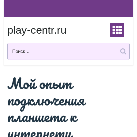
Перейти
к
содержимому
play-centr.ru
Мой опыт
подключения
планшета к
интернету