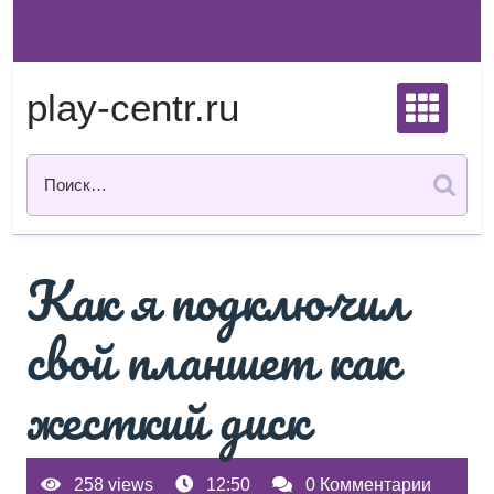
Перейти
к
содержимому
play-centr.ru
Как я подключил
свой планшет как
жесткий диск
258 views
12:50
0 Комментарии