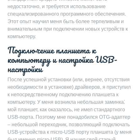
недостаточно, и требуется использование
специализированного программного обеспечения.
Этот опыт научил меня быть более терпеливым и
внимательным при подключении новых устройств к
компьютеру.
Подключение планшета к
компьютеру и настройка USB-
настройки
После успешной установки (или, вернее, отсутствия
необходимости в установке) драйверов, я приступил
к непосредственному подключению планшета к
компьютеру. У меня возникла небольшая заминка⁚
мой планшет, как оказалось, не имел стандартного
USB-порта. Поэтому мне понадобился OTG-адаптер
– небольшой переходник, позволяющий подключать
USB-устройства к micro-USB порту планшета (у меня
был именно micro-USB). Я нашел свой старый