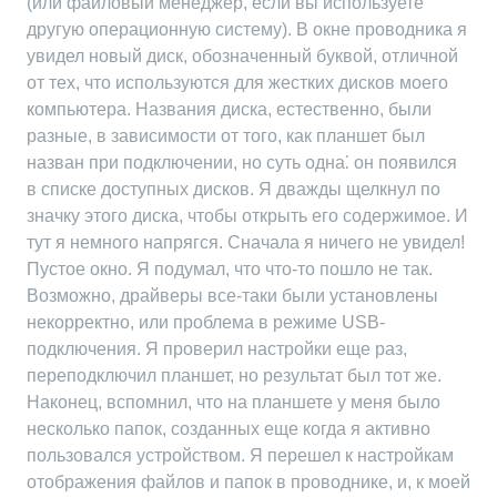
(или файловый менеджер, если вы используете
другую операционную систему). В окне проводника я
увидел новый диск, обозначенный буквой, отличной
от тех, что используются для жестких дисков моего
компьютера. Названия диска, естественно, были
разные, в зависимости от того, как планшет был
назван при подключении, но суть одна⁚ он появился
в списке доступных дисков. Я дважды щелкнул по
значку этого диска, чтобы открыть его содержимое. И
тут я немного напрягся. Сначала я ничего не увидел!
Пустое окно. Я подумал, что что-то пошло не так.
Возможно, драйверы все-таки были установлены
некорректно, или проблема в режиме USB-
подключения. Я проверил настройки еще раз,
переподключил планшет, но результат был тот же.
Наконец, вспомнил, что на планшете у меня было
несколько папок, созданных еще когда я активно
пользовался устройством. Я перешел к настройкам
отображения файлов и папок в проводнике, и, к моей