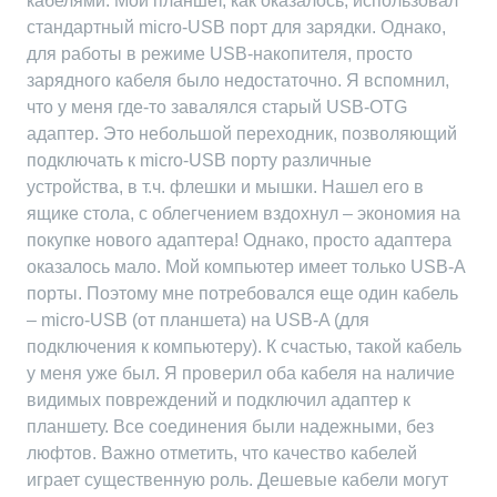
кабелями. Мой планшет, как оказалось, использовал
стандартный micro-USB порт для зарядки. Однако,
для работы в режиме USB-накопителя, просто
зарядного кабеля было недостаточно. Я вспомнил,
что у меня где-то завалялся старый USB-OTG
адаптер. Это небольшой переходник, позволяющий
подключать к micro-USB порту различные
устройства, в т.ч. флешки и мышки. Нашел его в
ящике стола, с облегчением вздохнул – экономия на
покупке нового адаптера! Однако, просто адаптера
оказалось мало. Мой компьютер имеет только USB-A
порты. Поэтому мне потребовался еще один кабель
– micro-USB (от планшета) на USB-A (для
подключения к компьютеру). К счастью, такой кабель
у меня уже был. Я проверил оба кабеля на наличие
видимых повреждений и подключил адаптер к
планшету. Все соединения были надежными, без
люфтов. Важно отметить, что качество кабелей
играет существенную роль. Дешевые кабели могут