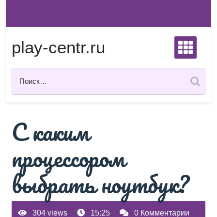
Перейти
к
содержимому
play-centr.ru
С каким
процессором
выбрать ноутбук?
304 views
15:25
0 Комментарии