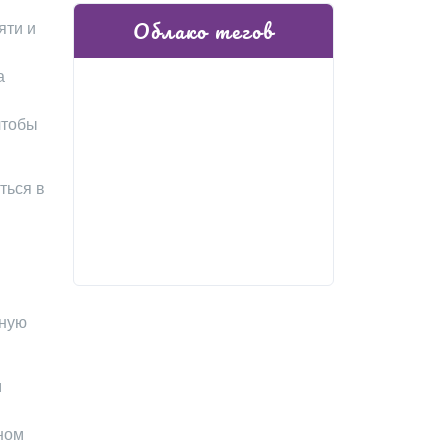
Облако тегов
яти и
а
чтобы
ться в
ьную
м
ном