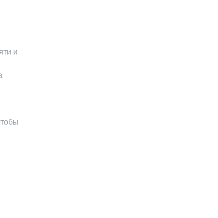
яти и
а
чтобы