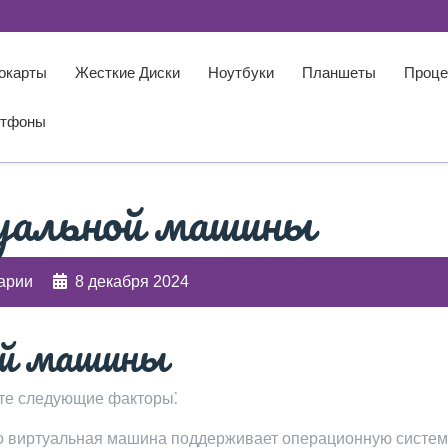
окарты
Жесткие Диски
Ноутбуки
Планшеты
Проце
тфоны
уальной машины
арии
8 декабря 2024
й машины
те следующие факторы⁚
о виртуальная машина поддерживает операционную систем