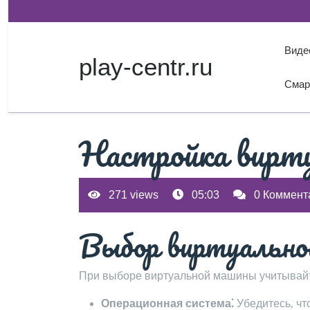
Перейти
к
содержимому
Виде
play-centr.ru
Смар
Настройка вирт
271 views
05:03
0 Коммент
Выбор виртуально
При выборе виртуальной машины учитывай
Операционная система⁚
Убедитесь‚ чт