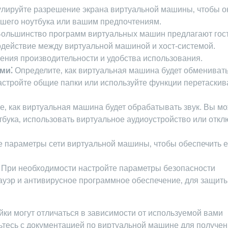
лируйте разрешение экрана виртуальной машины‚ чтобы о
шего ноутбука или вашим предпочтениям.
ольшинство программ виртуальных машин предлагают гос
действие между виртуальной машиной и хост-системой.
ения производительности и удобства использования.
ми⁚
Определите‚ как виртуальная машина будет обмениват
астройте общие папки или используйте функции перетаски
‚ как виртуальная машина будет обрабатывать звук. Вы м
тбука‚ использовать виртуальное аудиоустройство или откл
 параметры сети виртуальной машины‚ чтобы обеспечить 
При необходимости настройте параметры безопасности
ауэр и антивирусное программное обеспечение‚ для защиты
ки могут отличаться в зависимости от используемой вами
тесь с документацией по виртуальной машине для получе