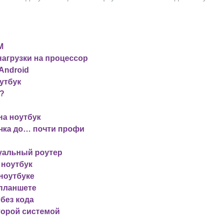
M
нагрузки на процессор
Android
утбук
к?
на ноутбук
ичка до… почти профи
туальный роутер
 ноутбук
 ноутбуке
 планшете
без кода
второй системой