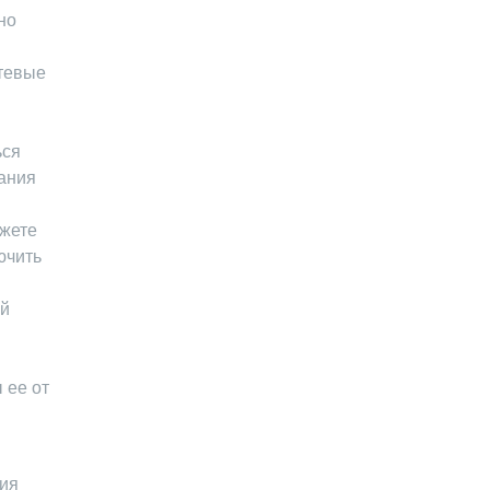
но
тевые
ься
вания
ожете
ючить
ей
 ее от
ния