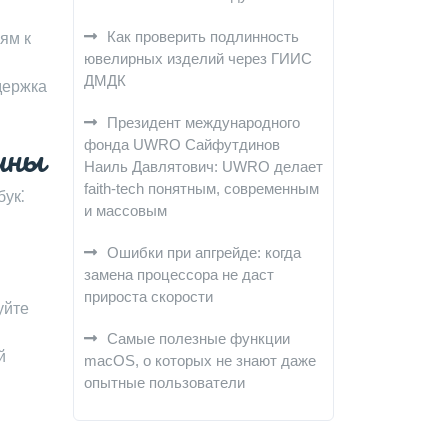
Как проверить подлинность
ям к
ювелирных изделий через ГИИС
ДМДК
держка
Президент международного
ины
фонда UWRO Сайфутдинов
Наиль Давлятович: UWRO делает
faith-tech понятным, современным
бук⁚
и массовым
Ошибки при апгрейде: когда
замена процессора не даст
прироста скорости
уйте
Самые полезные функции
й
macOS, о которых не знают даже
опытные пользователи