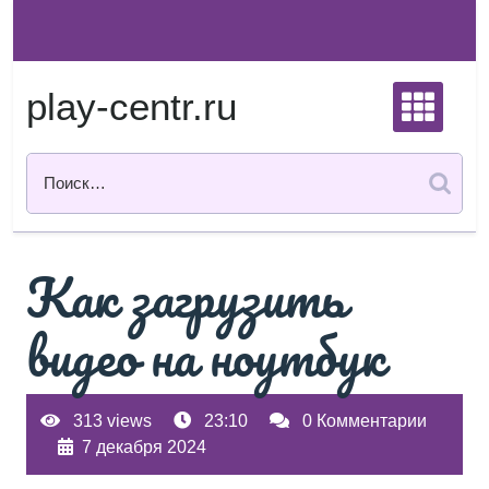
Перейти
к
содержимому
play-centr.ru
Как загрузить
видео на ноутбук
313 views
23:10
0 Комментарии
7 декабря 2024