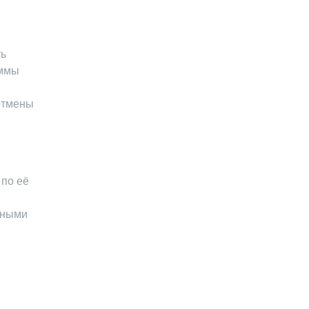
ть
аммы
отмены
 по её
чными