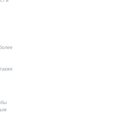
ст в
более
 также
обы
ным