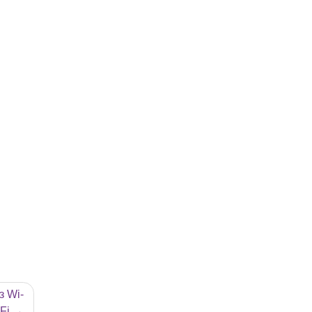
з Wi-
Fi