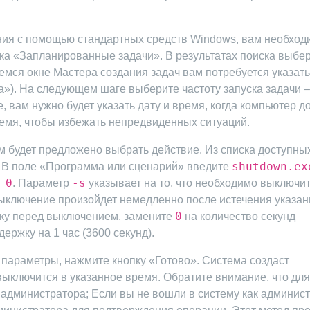
ния с помощью стандартных средств Windows, вам необход
ска «Запланированные задачи». В результатах поиска выбе
емся окне Мастера создания задач вам потребуется указат
»). На следующем шаге выберите частоту запуска задачи –
, вам нужно будет указать дату и время, когда компьютер 
ремя, чтобы избежать непредвиденных ситуаций.
ам будет предложено выбрать действие. Из списка доступны
shutdown.ex
. В поле «Программа или сценарий» введите
 0
-s
. Параметр
указывает на то, что необходимо выключи
выключение произойдет немедленно после истечения указан
0
жку перед выключением, замените
на количество секунд
ержку на 1 час (3600 секунд).
 параметры, нажмите кнопку «Готово». Система создаст
ыключится в указанное время. Обратите внимание, что для
администратора; Если вы не вошли в систему как админист