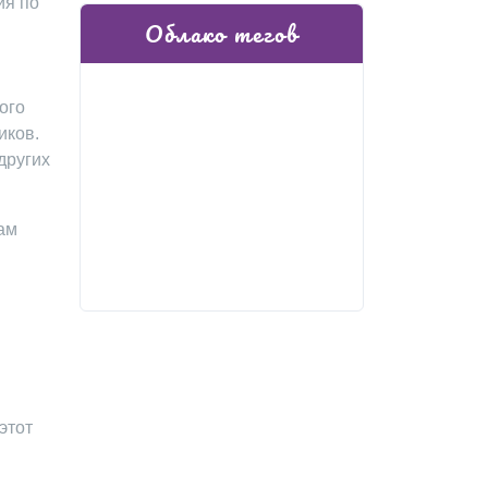
ия по
Облако тегов
ого
иков.
других
ам
этот