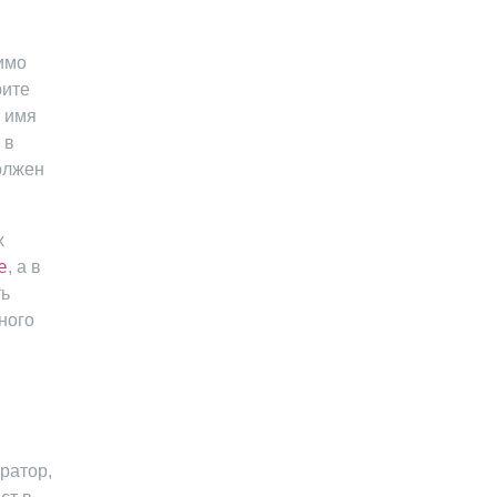
имо
рите
ь имя
 в
должен
х
e
, а в
ть
ного
ратор,