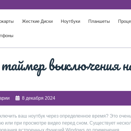
окарты
Жесткие Диски
Ноутбуки
Планшеты
Проце
тфоны
 таймер выключения н
арии
8 декабря 2024
ыключить ваш ноутбук через определенное время? Это очен
ью или при просмотре видео перед сном. Существует неско
льзования встроенных функций Windows до применения