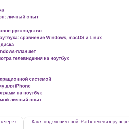
ка
фон: личный опыт
говое руководство
утбука: сравнение Windows, macOS и Linux
 диска
Windows-планшет
отра телевидения на ноутбук
операционной системой
му для iPhone
ограмм на ноутбук
 мой личный опыт
к через
Как я подключил свой iPad к телевизору чере