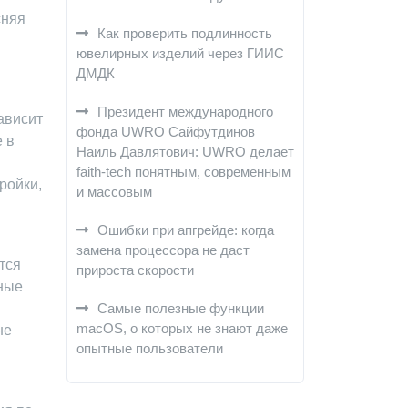
сняя
Как проверить подлинность
ювелирных изделий через ГИИС
ДМДК
Президент международного
ависит
фонда UWRO Сайфутдинов
 в
Наиль Давлятович: UWRO делает
faith-tech понятным, современным
ройки,
и массовым
Ошибки при апгрейде: когда
замена процессора не даст
тся
прироста скорости
тные
Самые полезные функции
macOS, о которых не знают даже
не
опытные пользователи