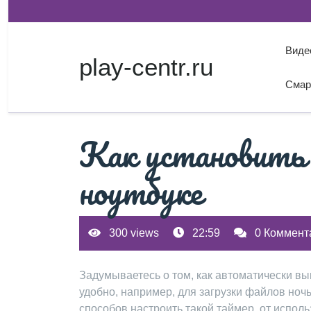
Перейти
к
содержимому
Виде
play-centr.ru
Смар
Как установить
ноутбуке
300 views
22:59
0 Коммент
Задумываетесь о том, как автоматически в
удобно, например, для загрузки файлов ноч
способов настроить такой таймер, от испо