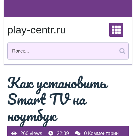
Перейти
к
содержимому
play-centr.ru
Как установить
Smart TV на
ноутбук
260 views
22:39
0 Комментарии