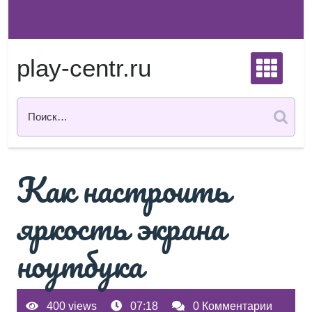
Перейти
к
содержимому
play-centr.ru
Как настроить
яркость экрана
ноутбука
400 views
07:18
0 Комментарии