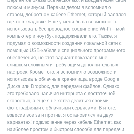
Вариантов оказалось несколько‚ и каждый имел свои
плюсы и минусы. Первым делом я вспомнил о
старом‚ добротном кабеле Ethernet‚ который валялся
где-то в кладовке. Ещё у меня была возможность
использовать беспроводное соединение Wi-Fi – мой
компьютер и ноутбук поддерживали его. Также‚ я
подумал о возможности создания локальной сети с
помощью USB-кабеля и специального программного
обеспечения‚ но этот вариант показался мне
слишком сложным и требующим дополнительных
настроек. Кроме того‚ я вспомнил о возможности
использовать облачные хранилища‚ вроде Google
Диска или Dropbox‚ для передачи файлов. Однако‚
это требовало наличия интернета с достаточной
скоростью‚ а ещё я не хотел делиться своими
фотографиями с облачными сервисами. В итоге‚
взвесив все за и против‚ я остановился на двух
вариантах⁚ подключение через кабель Ethernet‚ как
наиболее простом и быстром способе для передачи