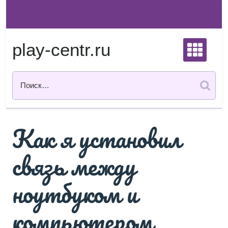
Перейти
к
содержимому
play-centr.ru
Как я установил
связь между
ноутбуком и
компьютером