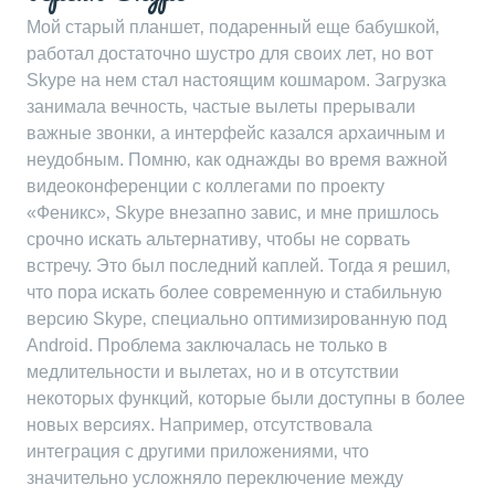
Мой старый планшет‚ подаренный еще бабушкой‚
работал достаточно шустро для своих лет‚ но вот
Skype на нем стал настоящим кошмаром. Загрузка
занимала вечность‚ частые вылеты прерывали
важные звонки‚ а интерфейс казался архаичным и
неудобным. Помню‚ как однажды во время важной
видеоконференции с коллегами по проекту
«Феникс»‚ Skype внезапно завис‚ и мне пришлось
срочно искать альтернативу‚ чтобы не сорвать
встречу. Это был последний каплей. Тогда я решил‚
что пора искать более современную и стабильную
версию Skype‚ специально оптимизированную под
Android. Проблема заключалась не только в
медлительности и вылетах‚ но и в отсутствии
некоторых функций‚ которые были доступны в более
новых версиях. Например‚ отсутствовала
интеграция с другими приложениями‚ что
значительно усложняло переключение между