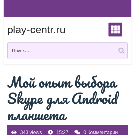
Перейти
к
содержимому
play-centr.ru
Мой опыт выбора
Skype для Android
планшета
343 views
15:27
0 Комментарии